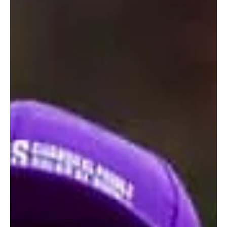
Clara Brugada reporta participación masiva de
más de 8.1 millones de personas en simulacro
La Ciudad de México realizó con éxito el Segundo Simulacro
Nacional 2025, con una participación récord de 8.1 millones de
personas y 25 mil 354 inmuebles registrados. La Jefa de Gobierno,
Clara Brugada, destacó la importancia de estos ejercicios para
construir una ciudad más resiliente y fortalecer la cultura de la
prevención ante los sismos.