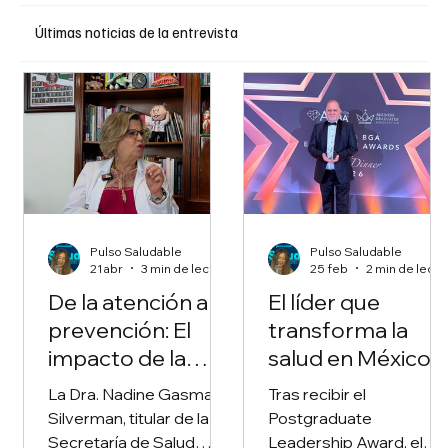
Últimas noticias de la entrevista
Pulso Saludable
Pulso Saludable
21 abr
3 min de lectura
25 feb
2 min de lec
De la atención a la
El líder que
prevención: El
transforma la
impacto de la
salud en México:
nueva Secretaría
Cristian von
La Dra. Nadine Gasman
Tras recibir el
de Salud Pública
Schulz-
Silverman, titular de la
Postgraduate
de la CDMX
Hausmann y su
Secretaría de Salud
Leadership Award, el