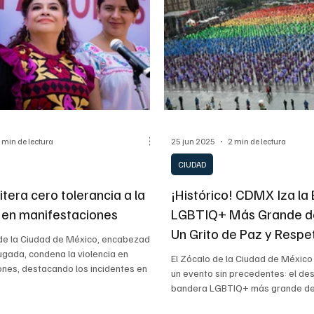
 min de lectura
25 jun 2025
2 min de lectura
CIUDAD
tera cero tolerancia a la
¡Histórico! CDMX Iza la
a en manifestaciones
LGBTIQ+ Más Grande d
Un Grito de Paz y Respe
 de la Ciudad de México, encabezado
ugada, condena la violencia en
El Zócalo de la Ciudad de México
nes, destacando los incidentes en la
un evento sin precedentes: el des
a. Reafirma su compromiso con el
bandera LGBTIQ+ más grande de
 vivienda y el arraigo comunitario, y
de 6,000 personas se unieron en 
ado al diálogo y a la protesta