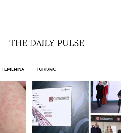
RA SABER MÁS
DIVERSIDAD INCLUSIVA
THE DAILY PULSE
FEMENINA
TURISMO
ANTIL
MASCULINA
NOVEDADES MEDICAS
BELLEZA
ADULTOS MAYORES