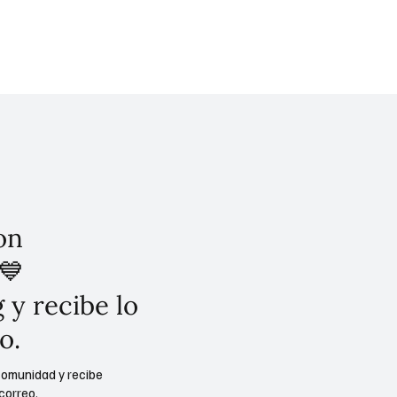
simbólico de paz y respeto a los
a capital.
humanos, encabezado por la Jefa
Clara Brugada. Este suceso reafi
compromiso de la capital mexica
inclusión, la diversidad y la lucha 
discriminación, enviando un pode
país y al mundo.
on
💙
 y recibe lo
o.
comunidad y recibe
correo.