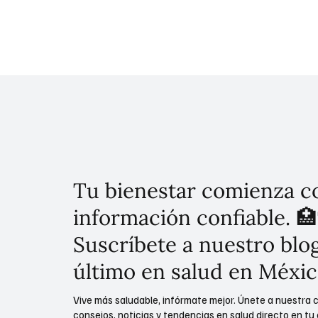
los transportistas concesionados de la capital.
pacífica en l
La iniciativa, enmarcada en los 16 Días de
Activismo, busca implementar 15 puntos de
acción, como la instalación obligatoria de
botones de pánico y la capacitación en género,
para convertir el servicio en un Transporte
Seguro CDMX para todas las usuarias
Tu bienestar comienza c
información confiable. 🏥
Suscríbete a nuestro blog
último en salud en Méxic
Vive más saludable, infórmate mejor. Únete a nuestra 
consejos, noticias y tendencias en salud directo en tu 