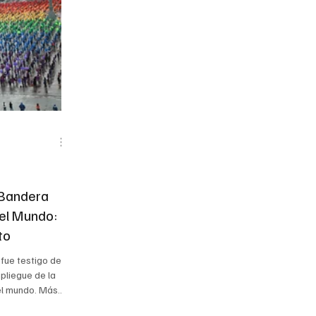
 Bandera
el Mundo:
to
 fue testigo de
pliegue de la
l mundo. Más
un acto