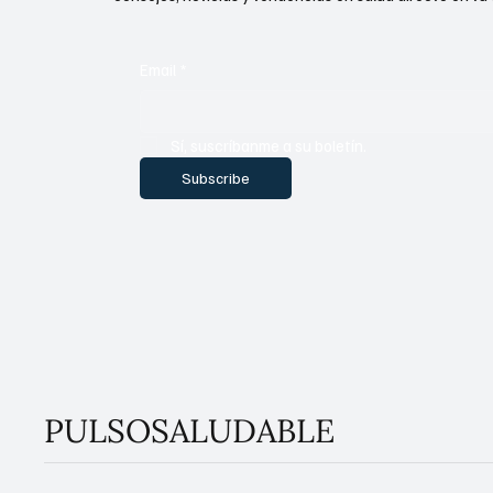
Email
*
Sí, suscríbanme a su boletín.
Subscribe
PULSOSALUDABLE