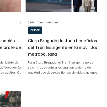
SECRETARIA DE LAS MUJERES
ESTADOS
2 feb
2 min de lectura
CIUDAD
unación
Clara Brugada destaca beneficios
e brote de
del Tren Insurgente en la movilidad
metropolitana
ís, la Jefa de
Para Clara Brugada, el Tren Insurgente no es
 de Vacunación
solo infraestructura, es una herramienta de
 en adultos. Con
equidad que devuelve tiempo de vida a quienes
 blindará puntos
viajan entre la CDMX y el Estado de México.
Abasto y
revenir