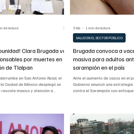
ALUD
DIVERSIDAD INCLUSIVA
PARA SABER MAS
in de lectura
3 feb
1 min de lectura
SALUD EN EL SECTOR PÚBLICO
punidad! Clara Brugada va
Brugada convoca a vac
ponsables por muertes en
masiva para adultos ant
ón de Tlalpan
sarampión en el país
l derrumbe en San Antonio Abad, el
Ante el aumento de casos en el pa
 la Ciudad de México desplegó un
Gobierno anunció una estrategia
 rescate masivo y atención a
contra el Sarampión con enfoque
 Jefa de Gobierno, Clara Brugada
113 casos registrados, la ciudad
tizó que no habrá impunidad y se
estratégicos como la Central de 
s protocolos de demolición en las 16
estaciones de transporte para p
ra evitar nuevas tragedias.
contagios masivos.