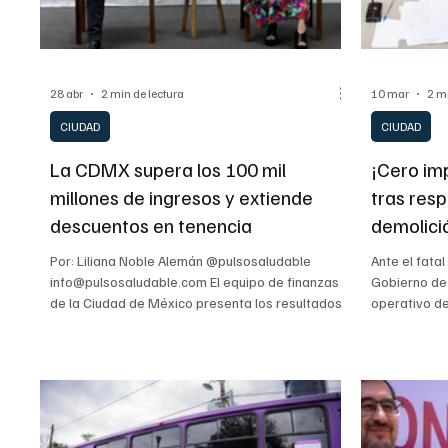
INTERNACIONAL GENERAL
INTERNACIONAL S
28 abr
2 min de lectura
10 mar
2 m
CIUDAD
CIUDAD
La CDMX supera los 100 mil
¡Cero im
millones de ingresos y extiende
tras res
descuentos en tenencia
demolici
Por: Liliana Noble Alemán @pulsosaludable
Ante el fata
info@pulsosaludable.com El equipo de finanzas
Gobierno de
de la Ciudad de México presenta los resultados
operativo de
del primer trimestre de 2026, destacando el
víctimas. La
incremento en la inversión pública y la solidez
Molina, enfa
crediticia de la capital. CIUDAD DE MÉXICO, 28 DE
revisarán lo
ABRIL 2026. El Gobierno de la Ciudad de México
alcaldías pa
presentó un balance positivo sobre el estado de
la hacienda pública, destacando que la capital se