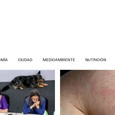
INFORMACIÓN GENERAL
LA ENTREVISTA
PA
OMÍA
CIUDAD
MEDIOAMBIENTE
NUTRICIÓN
ESTADOS
SEGURIDAD
LA MAÑANERA
SALUD INF
TNESS
ADOLESCENTES
RESPONSABILIDAD SOCIAL