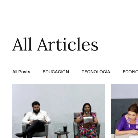
HOME
SALUD
All Articles
All Posts
EDUCACIÓN
TECNOLOGÍA
ECON
SALUD EN EL SECTOR PÚBLICO
CULTURA
MENTAL
LA ENTREVISTA
ANIMAL
FI