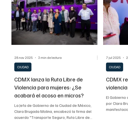
mantiene como la entidad con mayor autonomía
financiera d
28 nov 2025
3 min de lectura
7 jul 2025
2
CIUDAD
CIUDAD
CDMX lanza la Ruta Libre de
CDMX rei
Violencia para mujeres: ¿Se
violenci
acabará el acoso en micros?
El Gobierno
por Clara Br
La Jefa de Gobierno de la Ciudad de México,
manifestacio
Clara Brugada Molina, encabezó la firma del
colonia Rom
acuerdo "Transporte Seguro, Ruta Libre de
derecho a la
Violencia hacia las Mujeres", sumando al 80% de
hace un llam