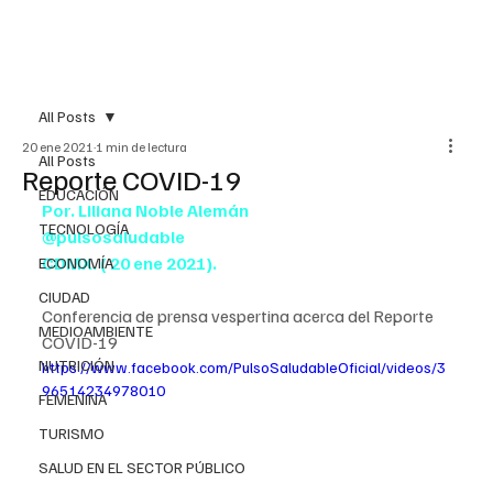
All Posts
20 ene 2021
1 min de lectura
All Posts
Reporte COVID-19
EDUCACIÓN
Por. Liliana Noble Alemán
TECNOLOGÍA
@pulsosaludable
CDMX. ( 20 ene 2021).
ECONOMÍA
CIUDAD
Conferencia de prensa vespertina acerca del Reporte 
MEDIOAMBIENTE
COVID-19
NUTRICIÓN
https://www.facebook.com/PulsoSaludableOficial/videos/3
96514234978010
FEMENINA
TURISMO
SALUD EN EL SECTOR PÚBLICO