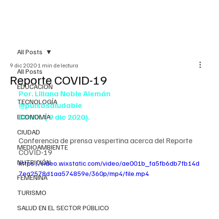
All Posts
9 dic 2020
1 min de lectura
All Posts
Reporte COVID-19
EDUCACIÓN
Por. Liliana Noble Alemán
TECNOLOGÍA
@pulsosaludable
CDMX. ( 9 dic 2020).
ECONOMÍA
CIUDAD
Conferencia de prensa vespertina acerca del Reporte 
MEDIOAMBIENTE
COVID-19
NUTRICIÓN
https://video.wixstatic.com/video/ae001b_fa5fb6db7fb14d
7ea2578d1aa574859e/360p/mp4/file.mp4
FEMENINA
TURISMO
SALUD EN EL SECTOR PÚBLICO