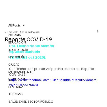
All Posts
21 oct 2020
1 min de lectura
All Posts
Reporte COVID-19
EDUCACIÓN
Por. Liliana Noble Alemán
TECNOLOGÍA
@pulsosaludable
CDMX. (21 oct 2020).
ECONOMÍA
CIUDAD
Conferencia de prensa vespertina acerca del Reporte 
MEDIOAMBIENTE
COVID-19
NUTRICIÓN
https://www.facebook.com/PulsoSaludableOficial/videos/1
269980433375070
FEMENINA
TURISMO
SALUD EN EL SECTOR PÚBLICO