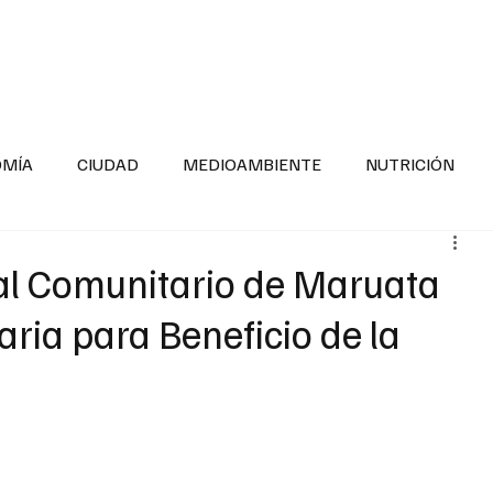
INFORMACIÓN GENERAL
LA ENTREVISTA
PA
OMÍA
CIUDAD
MEDIOAMBIENTE
NUTRICIÓN
ESTADOS
SEGURIDAD
LA MAÑANERA
SALUD INF
al Comunitario de Maruata
aria para Beneficio de la
TNESS
ADOLESCENTES
RESPONSABILIDAD SOCIAL
ALUD
DIVERSIDAD INCLUSIVA
PARA SABER MAS