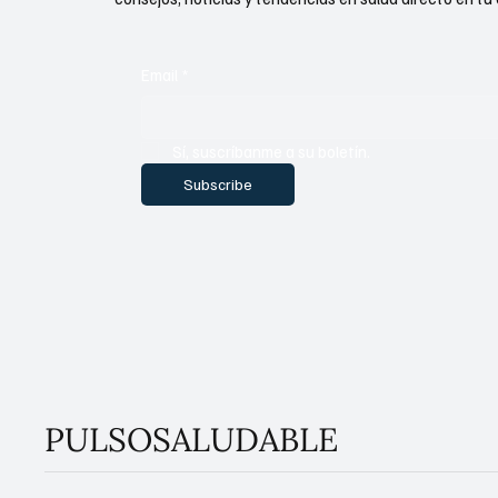
Email
*
Sí, suscríbanme a su boletín.
Subscribe
PULSOSALUDABLE