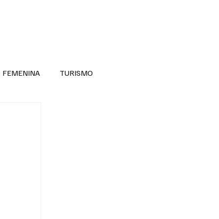
RA SABER MÁS
DIVERSIDAD INCLUSIVA
FEMENINA
TURISMO
ANTIL
MASCULINA
NOVEDADES MEDICAS
BELLEZA
ADULTOS MAYORES
SECRETARIA DE LAS MUJERES
ESTADOS