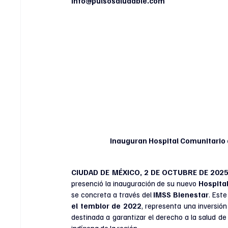
info@pulsosaludable.com
	Inauguran Hospital Comunitario de Maruata: Un Símbolo de Justicia y Transformación en 
CIUDAD DE MÉXICO, 2 DE OCTUBRE DE 202
presenció la inauguración de su nuevo 
Hospita
se concreta a través del 
IMSS Bienestar
. Este
el temblor de 2022
, representa una inversión
destinada a garantizar el derecho a la salud de
indígena de la región.