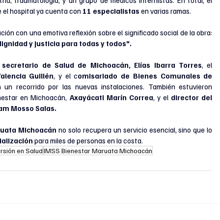
el hospital ya cuenta con 
11 especialistas
 en varias ramas.
concluyó su participación con una emotiva reflexión sobre el significado social de la obra: 
gnidad y justicia para todas y todos".
 secretario de Salud de Michoacán, Elías Ibarra Torres
, el 
alencia Guillén
, y el c
omisariado de Bienes Comunales de 
on un recorrido por las nuevas instalaciones. También estuvieron 
nestar en Michoacán, 
Axayácatl Marín Correa
, y el 
director del 
ham Mosso Salas.
ruata Michoacán
 no solo recupera un servicio esencial, sino que lo 
alización 
para miles de personas en la costa.
ersión en Salud
IMSS Bienestar Maruata Michoacán