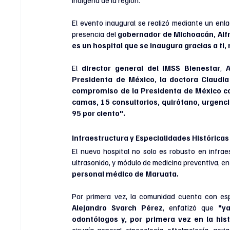
El evento inaugural se realizó mediante un enla
presencia del 
gobernador de Michoacán, Alf
es un hospital que se inaugura gracias a ti
El 
director general del IMSS Bienestar
, 
A
Presidenta de México, la doctora Claud
compromiso de la Presidenta de México co
camas, 15 consultorios, quirófano, urgencia
95 por ciento".
Infraestructura y Especialidades Históricas
El nuevo hospital no solo es robusto en infrae
ultrasonido, y módulo de medicina preventiva, e
personal médico de Maruata.
Por primera vez, la comunidad cuenta con espe
Alejandro Svarch Pérez
, enfatizó que
 "y
odontólogos y, por primera vez en la his
cirugía general, ginecología, oftalmología, geria