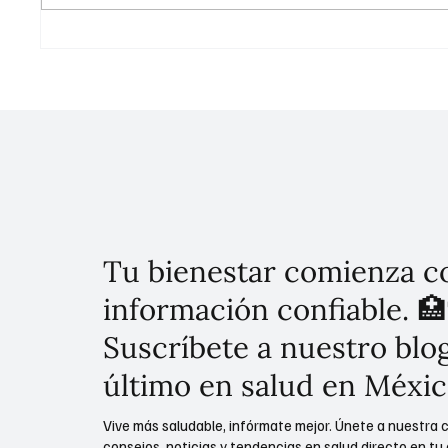
Sheinbaum consolida la Cuarta
Hospita
Transformación con la
Tuxtepe
inauguración del Hospital de
y Justic
Alta Especialidad en Acapulco
Tu bienestar comienza c
información confiable. 🏥
Suscríbete a nuestro blog
último en salud en Méxic
Vive más saludable, infórmate mejor. Únete a nuestra 
consejos, noticias y tendencias en salud directo en tu 