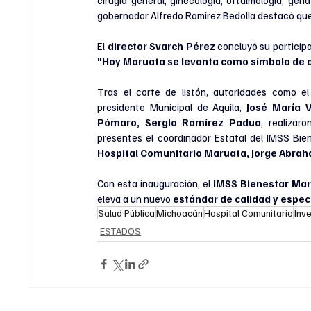
gobernador Alfredo Ramírez Bedolla destacó que 
El 
director Svarch Pérez 
"Hoy Maruata se levanta como símbolo de di
Tras el corte de listón, autoridades como el
presidente Municipal de Aquila, 
José María V
Pómaro, Sergio Ramírez Padua
, realizar
presentes el coordinador Estatal del IMSS Bie
Hospital Comunitario Maruata, Jorge Abra
Con esta inauguración, el 
IMSS Bienestar Ma
eleva a un nuevo 
estándar de calidad y especi
Salud Pública
Michoacán
Hospital Comunitario
Inv
ESTADOS