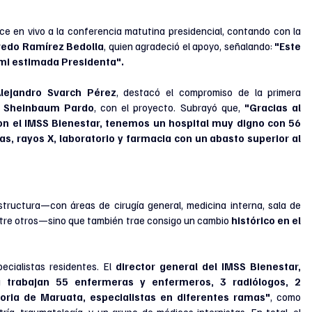
ce en vivo a la conferencia matutina presidencial, contando con la 
redo Ramírez Bedolla
, quien agradeció el apoyo, señalando: 
"Este 
, mi estimada Presidenta".
lejandro Svarch Pérez
, destacó el compromiso de la primera 
ia Sheinbaum Pardo
, con el proyecto. Subrayó que,
 "Gracias al 
n el IMSS Bienestar, tenemos un hospital muy digno con 56 
s, rayos X, laboratorio y farmacia con un abasto superior al 
structura—con áreas de cirugía general, medicina interna, sala de 
ntre otros—sino que también trae consigo un cambio 
histórico en el 
cialistas residentes. El
 director general del IMSS Bienestar, 
a trabajan 55 enfermeras y enfermeros, 3 radiólogos, 2 
toria de Maruata, especialistas en diferentes ramas"
, como 
tría, traumatología, y un grupo de médicos internistas. En total, el 