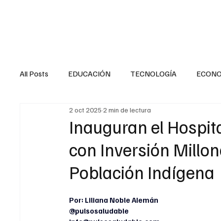
HOME
SALUD
All Posts
EDUCACIÓN
TECNOLOGÍA
ECON
2 oct 2025
2 min de lectura
SALUD EN EL SECTOR PÚBLICO
CULTURA
Inauguran el Hospit
con Inversión Millon
MENTAL
LA ENTREVISTA
ANIMAL
FI
Población Indígena
INTERNACIONAL GENERAL
INTERNACIONAL S
Por: Liliana Noble Alemán
@pulsosaludable