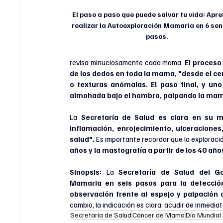
El paso a paso que puede salvar tu vida: Apre
realizar la Autoexploración Mamaria en 6 senc
pasos.
revisa minuciosamente cada mama. 
El proceso
de los dedos en toda la mama, "desde el centr
o texturas anómalas. El paso final, y uno
almohada bajo el hombro, palpando la mama 
La 
Secretaría de Salud es clara en su m
inflamación, enrojecimiento, ulceraciones
salud". 
Es importante recordar que la exploració
años y la mastografía a partir de los 40 años, 
Sinopsis:
 La
 Secretaría de Salud del G
Mamaria en seis pasos para la detecci
cambio, la indicación es clara: acudir de inmedia
Secretaría de Salud
Cáncer de Mama
Día Mundial