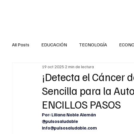
HOME
SALUD
All Posts
EDUCACIÓN
TECNOLOGÍA
ECON
19 oct 2025
2 min de lectura
SALUD EN EL SECTOR PÚBLICO
CULTURA
¡Detecta el Cáncer
Sencilla para la Au
MENTAL
LA ENTREVISTA
ANIMAL
FI
ENCILLOS PASOS
Por: Liliana Noble Alemán
INTERNACIONAL GENERAL
INTERNACIONAL S
@pulsosaludable
info@pulsosaludable.com