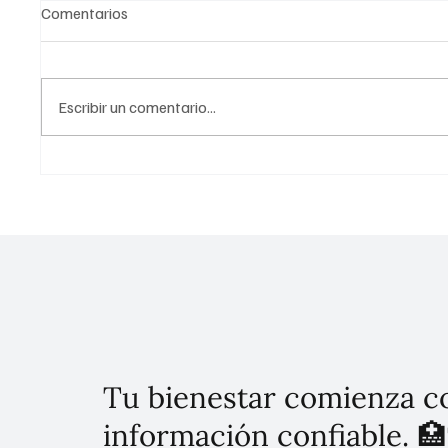
Comentarios
Escribir un comentario...
La Inteligencia Artificial Contra
La Dete
el Cáncer de Mama: Inmegen
de los 
Revisa su Potencial para
Diagnósticos Más Rápidos y
Precisos
Tu bienestar comienza c
información confiable. 🏥