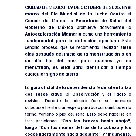
CIUDAD DE MÉXICO, 19 DE OCTUBRE DE 2025. 
En el 
marco del Día Mundial de la Lucha Contra el 
Cáncer de Mama, la Secretaría de Salud del 
Gobierno de México
 promueve activamente la 
Autoexploración Mamaria
 como una 
herramienta 
fundamental para la detección oportuna
. Este 
sencillo proceso, que se recomienda
 realizar siete 
días después del inicio de la menstruación o en 
un día fijo del mes para quienes ya no 
menstrúan, es vital para identificar a tiempo 
cualquier signo de alerta.
La 
guía oficial de la dependencia federal enfatiza 
dos fases clave
: la 
Observación
 y el 
Tacto
 o 
revisión. Durante la primera fase, se aconseja 
colocarse frente a un espejo para buscar cambios en la 
forma, tamaño o piel del seno. Esto debe hacerse en 
tres posiciones:
 "Con los brazos hacia abajo", 
luego "Con las manos detrás de la cabeza y los 
codos ligeramente hacia adelante", y finalmente, 