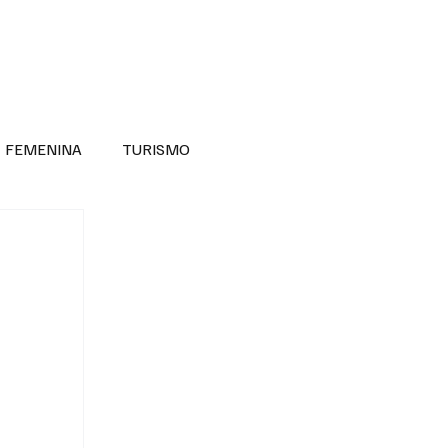
RA SABER MÁS
DIVERSIDAD INCLUSIVA
FEMENINA
TURISMO
ANTIL
MASCULINA
NOVEDADES MEDICAS
BELLEZA
ADULTOS MAYORES
SECRETARIA DE LAS MUJERES
ESTADOS