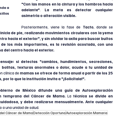
"Con las manos en la cintura y los hombros hacia 
nde a 
adelante"
. 
La meta es detectar cualquier 
illos 
asimetría o alteración visible.
Posteriormente, viene la fase de 
Tacto
, donde se 
 inicia de pie, realizando movimientos circulares con la yema 
o hacia el exterior", y sin olvidar la axila para buscar bultos 
 de los más importantes, es la revisión acostada, con una 
del centro hacia el exterior.
ensaje: si detectas "cambios, hundimientos, secreciones, 
, bolitas, texturas anormales o dolor, acude a tu unidad de 
n clínica de 
mamas se ofrece de forma anual a partir de los 25 
por lo que la institución invita a "¡Solicítala!".
obierno de México difunde una guía de Autoexploración 
ón temprana del Cáncer de Mama.
 La 
técnica se divide en 
observación frente al espejo y palpación cuidadosa, y debe realizarse mensualmente. Ante cualquier 
to a una unidad de salud.
 del Cáncer de Mama
Detección Oportuna
Autoexploración Mamaria