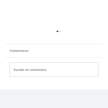
Comentarios
Escribir un comentario...
Estrategia Integral contra el Despojo
Inmobiliario en la CDMX