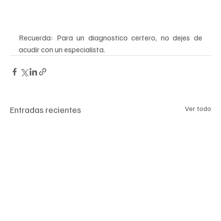
disponible de manera gratuita, es obligatorio que tu hijo 
sea inoculado
Recuerda: Para un diagnostico certero, no dejes de 
acudir con un especialista.
Entradas recientes
Ver todo