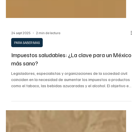
24 sept 2025
2 min de lectura
PARA SABER MAS
Impuestos saludables: ¿La clave para un México
más sano?
Legisladores, especialistas y organizaciones de la sociedad civil
coinciden en la necesidad de aumentar los impuestos a productos
como el tabaco, las bebidas azucaradas y el alcohol. El objetivo es
desincentivar su consumo, reducir enfermedades y generar
recursos para el sistema de salud público. Las propuestas
específicas incluyen un aumento a $3 pesos por cigarro y a $7
pesos por litro de refresco.