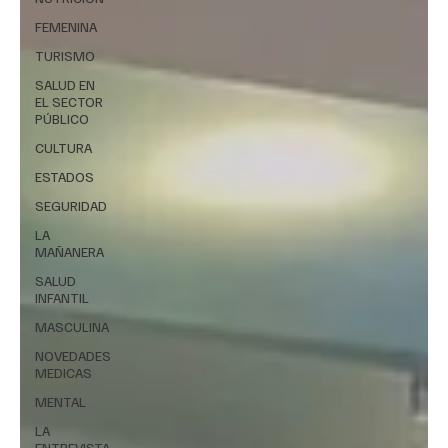
FEMENINA
TURISMO
SALUD EN
EL SECTOR
PÚBLICO
CULTURA
ESTADOS
SEGURIDAD
LA
MAÑANERA
SALUD
INFANTIL
MASCULINA
NOVEDADES
MEDICAS
MENTAL
LA
ENTREVISTA