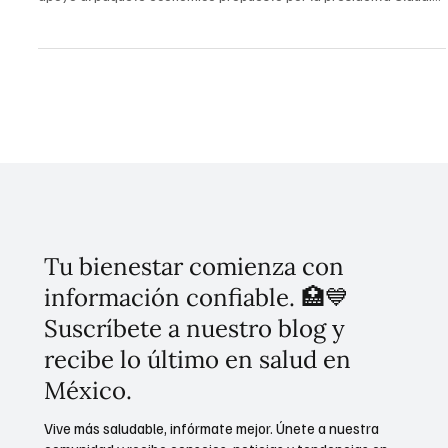
Diversas organizaciones de la sociedad civil, incluyendo Salud
Justa MX, Red de Acción sobre Alcohol y Fundar, han expresado su
apoyo al paquete económico propuesto por la presidenta Claudia
Sheinbaum, pero han señalado la necesidad de fortalecerlo. Su
principal exigencia es un incremento más sustancial del impuesto
al tabaco, al alcohol y a las bebidas azucaradas, con el fin de
reducir las muertes y las enfermedades, y destinar más recursos a
la salud pública.
Tu bienestar comienza con
información confiable. 🏥💙
Suscríbete a nuestro blog y
recibe lo último en salud en