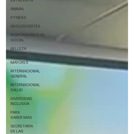
ANIMAL
FITNESS
ADOLESCENTES
RESPONSABILIDAD
SOCIAL
BELLEZA
ADULTOS
MAYORES
INTERNACIONAL
GENERAL
INTERNACIONAL
SALUD
DIVERSIDAD
INCLUSIVA
PARA
SABER MAS
SECRETARIA
DE LAS