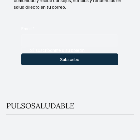
México.
Vive más saludable, infórmate mejor. Únete a nuestra
comunidad y recibe consejos, noticias y tendencias en
salud directo en tu correo.
Email
*
Sí, suscríbanme a su boletín.
Subscribe
PULSOSALUDABLE