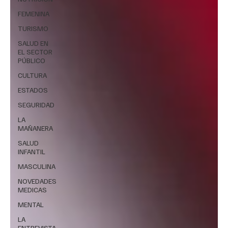
FEMENINA
TURISMO
SALUD EN
EL SECTOR
PÚBLICO
CULTURA
ESTADOS
SEGURIDAD
LA
MAÑANERA
SALUD
INFANTIL
MASCULINA
NOVEDADES
MEDICAS
MENTAL
LA
ENTREVISTA