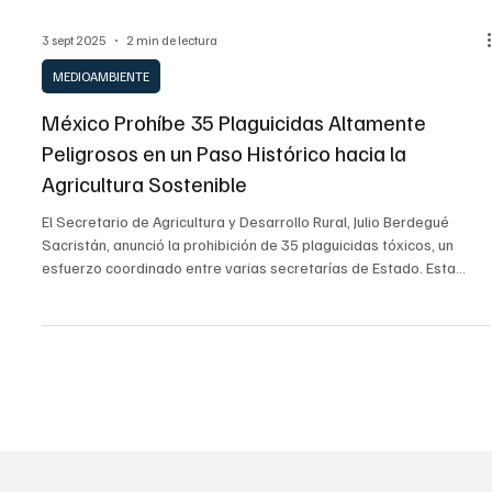
3 sept 2025
2 min de lectura
MEDIOAMBIENTE
México Prohíbe 35 Plaguicidas Altamente
Peligrosos en un Paso Histórico hacia la
Agricultura Sostenible
El Secretario de Agricultura y Desarrollo Rural, Julio Berdegué
Sacristán, anunció la prohibición de 35 plaguicidas tóxicos, un
esfuerzo coordinado entre varias secretarías de Estado. Esta
medida, sin precedentes en la historia reciente de México, busca
proteger la salud de productores, jornaleros y consumidores,
marcando el inicio de una estrategia integral para una agricultura
más sustentable.