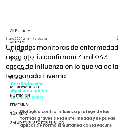
All Posts
5 ene 2024
2 min de lectura
All Posts
Unidades monitoras de enfermedad
EDUCACIÓN
respiratoria confirman 4 mil 043
TECNOLOGÍA
casos de influenza en lo que va de la
ECONOMÍA
temporada invernal
CIUDAD
Por: Redacción
MEDIOAMBIENTE
@pulsosaludable
NUTRICIÓN
(5-enero-2024)
FEMENINA
Biológico contra influenza protege de las 
TURISMO
formas graves de la enfermedad y se puede 
SALUD EN EL SECTOR PÚBLICO
aplicar de forma simultánea con la vacuna 