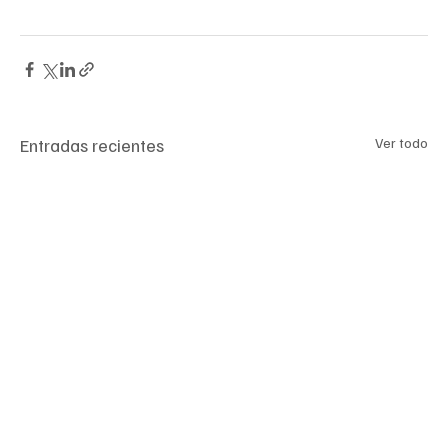
beber mucho líquido y comer alimentos nutritivos.
Entradas recientes
Ver todo