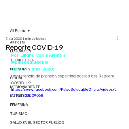
All Posts
3 abr 2020
1 min de lectura
All Posts
Reporte COVID-19
EDUCACIÓN
Por. Liliana Noble Alemán
TECNOLOGÍA
@pulsosaludable
CDMX. (3 abril 2020).
ECONOMÍA
Conferencia de prensa vespertina acerca del  Reporte 
CIUDAD
COVID-19
MEDIOAMBIENTE
https://www.facebook.com/PulsoSaludableOficial/videos/5
73511823509068
NUTRICIÓN
FEMENINA
TURISMO
SALUD EN EL SECTOR PÚBLICO