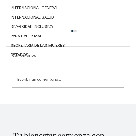
INTERNACIONAL GENERAL
INTERNACIONAL SALUD
DIVERSIDAD INCLUSIVA
PARA SABER MAS
SECRETARIA DE LAS MUJERES
ESTADOS
Comentarios
Escribir un comentario...
Invierten 256 mdp para mitigar
inundaciones en Tláhuac
Tu bienestar comienza con