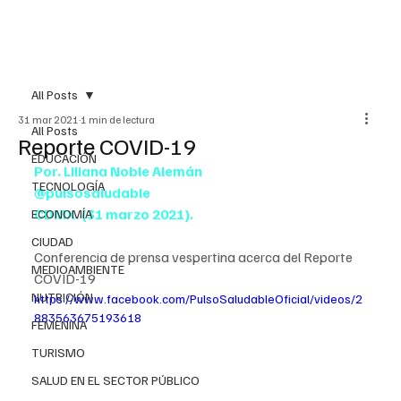
All Posts
31 mar 2021
1 min de lectura
All Posts
Reporte COVID-19
EDUCACIÓN
Por. Liliana Noble Alemán
TECNOLOGÍA
@pulsosaludable
CDMX. (31 marzo 2021).
ECONOMÍA
CIUDAD
Conferencia de prensa vespertina acerca del Reporte 
MEDIOAMBIENTE
COVID-19
NUTRICIÓN
https://www.facebook.com/PulsoSaludableOficial/videos/2
883563675193618
FEMENINA
TURISMO
SALUD EN EL SECTOR PÚBLICO