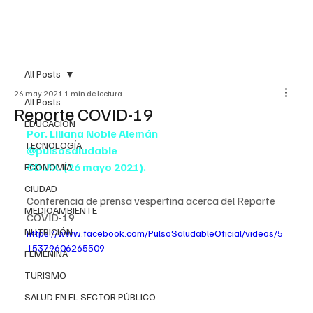
All Posts
26 may 2021
1 min de lectura
All Posts
Reporte COVID-19
EDUCACIÓN
Por. Liliana Noble Alemán
TECNOLOGÍA
@pulsosaludable
CDMX. (26 mayo 2021).
ECONOMÍA
CIUDAD
Conferencia de prensa vespertina acerca del Reporte 
MEDIOAMBIENTE
COVID-19
NUTRICIÓN
https://www.facebook.com/PulsoSaludableOficial/videos/5
15379606265509
FEMENINA
TURISMO
SALUD EN EL SECTOR PÚBLICO