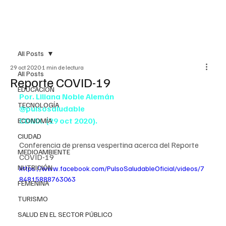
All Posts
29 oct 2020
1 min de lectura
All Posts
Reporte COVID-19
EDUCACIÓN
Por. Liliana Noble Alemán
TECNOLOGÍA
@pulsosaludable
CDMX. (29 oct 2020).
ECONOMÍA
CIUDAD
Conferencia de prensa vespertina acerca del Reporte 
MEDIOAMBIENTE
COVID-19
NUTRICIÓN
https://www.facebook.com/PulsoSaludableOficial/videos/7
84815888763063
FEMENINA
TURISMO
SALUD EN EL SECTOR PÚBLICO