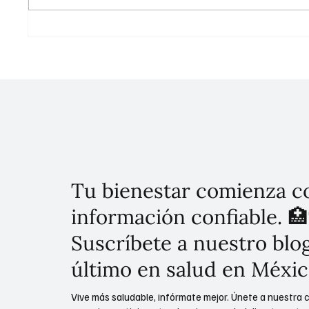
Unidos por tu Salud,
Semana
Construyendo Bienestar: Inicia
Pública
Semana Nacional de Salud
plan ma
Pública 2025
20 mill
Tu bienestar comienza c
información confiable. 🏥
Suscríbete a nuestro blog
último en salud en Méxic
Vive más saludable, infórmate mejor. Únete a nuestra 