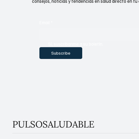
consejos, noticias y tendencias en salud directo en tu 
Email
*
Sí, suscríbanme a su boletín.
Subscribe
PULSOSALUDABLE