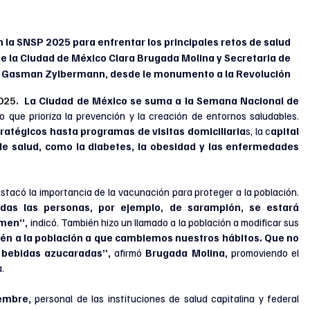
 la SNSP 2025 para enfrentar los principales retos de salud 
de la Ciudad de México Clara Brugada Molina y Secretaria de 
a Gasman Zylbermann, desde le monumento a la Revolución
25.  
La Ciudad de México se suma a la Semana Nacional de 
que prioriza la prevención y la creación de entornos saludables. 
ratégicos hasta programas de visitas domiciliaria
s, la c
apital 
de salud, como la diabetes, la obesidad y las enfermedades 
, destacó la importancia de la vacunación para proteger a la población. 
das las personas, por ejemplo, de sarampión, se estará 
rmen”,
 indicó. También hizo un llamado a la población a modificar sus 
n a la población a que cambiemos nuestros hábitos. Que no 
bebidas azucaradas”,
 afirmó
 Brugada Molina,
 promoviendo el 
.
iembre,
 personal de las instituciones de salud capitalina y federal 