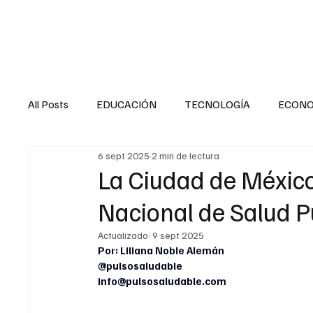
HOME
SALUD
All Posts
EDUCACIÓN
TECNOLOGÍA
ECON
6 sept 2025
2 min de lectura
SALUD EN EL SECTOR PÚBLICO
CULTURA
La Ciudad de Méxic
Nacional de Salud P
MENTAL
LA ENTREVISTA
ANIMAL
FI
Actualizado:
9 sept 2025
Por: Liliana Noble Alemán
@pulsosaludable
INTERNACIONAL GENERAL
INTERNACIONAL S
info@pulsosaludable.com