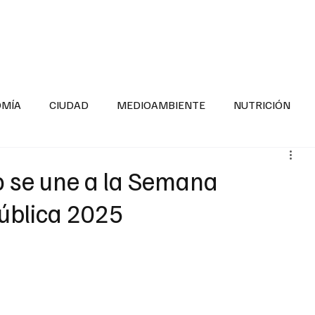
INFORMACIÓN GENERAL
LA ENTREVISTA
PA
OMÍA
CIUDAD
MEDIOAMBIENTE
NUTRICIÓN
ESTADOS
SEGURIDAD
LA MAÑANERA
SALUD INF
o se une a la Semana
ública 2025
TNESS
ADOLESCENTES
RESPONSABILIDAD SOCIAL
ALUD
DIVERSIDAD INCLUSIVA
PARA SABER MAS