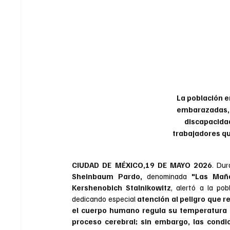
 La población e
embarazadas, 
discapacidad
trabajadores que
CIUDAD DE MÉXICO,19 DE MAYO 2026
. 
Sheinbaum Pardo, 
denominada 
"Las Maña
Kershenobich Stalnikowitz
, alertó a la pob
dedicando especial 
atención al peligro que r
el cuerpo humano regula su temperatura d
proceso cerebral; sin embargo, las cond