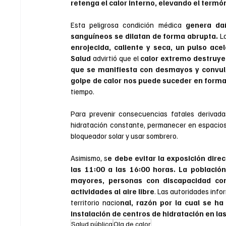
retenga el calor interno, elevando el term
Esta peligrosa condición médica 
genera da
sanguíneos se dilatan de forma abrupta.
 L
enrojecida, caliente y seca, un pulso ac
Salud
 advirtió que el 
calor extremo destruye 
que se manifiesta con desmayos y convul
golpe de calor nos puede suceder en forma 
tiempo.
Para prevenir consecuencias fatales derivada
hidratación constante, permanecer en espacios f
bloqueador solar y usar sombrero. 
Asimismo, s
e debe evitar la exposición direc
las 11:00 a las 16:00 horas. La població
mayores, personas con discapacidad con
actividades al aire libre
. Las autoridades info
territorio nacio
nal, razón por la cual se ha
instalación de centros de hidratación en l
Salud pública
Ola de calor