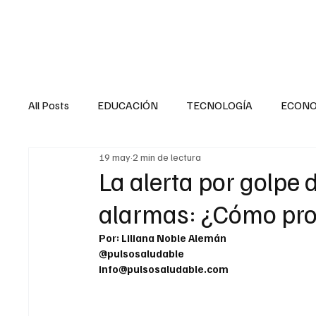
HOME
SALUD
All Posts
EDUCACIÓN
TECNOLOGÍA
ECON
19 may
2 min de lectura
SALUD EN EL SECTOR PÚBLICO
CULTURA
La alerta por golpe 
alarmas: ¿Cómo pro
MENTAL
LA ENTREVISTA
ANIMAL
FI
Por: Liliana Noble Alemán
@pulsosaludable
info@pulsosaludable.com
INTERNACIONAL GENERAL
INTERNACIONAL S