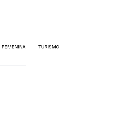
RA SABER MÁS
DIVERSIDAD INCLUSIVA
FEMENINA
TURISMO
ANTIL
MASCULINA
NOVEDADES MEDICAS
BELLEZA
ADULTOS MAYORES
SECRETARIA DE LAS MUJERES
ESTADOS