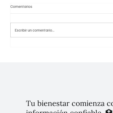
Comentarios
Escribir un comentario...
¡Cuidado! El calor extremo
Especia
puede ser mortal: Guía para
recome
sobrevivir al golpe de calor
preveni
Tu bienestar comienza c
información confiable. 🏥