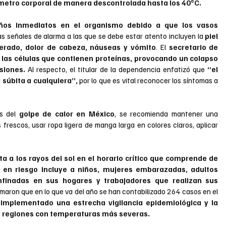
ómetro corporal de manera descontrolada hasta los 40°C.
ños inmediatos en el organismo debido a que los vasos 
as señales de alarma a las que se debe estar atento incluyen la
 piel 
elerado, dolor de cabeza, náuseas y vómito
. El 
secretario de 
las células que contienen proteínas, provocando un colapso 
siones.
 Al respecto, el titular de la dependencia enfatizó que 
“el 
súbita a cualquiera”,
 por lo que es vital reconocer los síntomas a 
s del 
golpe de calor en México
, se recomienda mantener una 
rescos, usar ropa ligera de manga larga en colores claros, aplicar 
ta a los rayos del sol en el horario crítico que comprende de 
n en riesgo incluye a niños, mujeres embarazadas, adultos 
finadas en sus hogares y trabajadores que realizan sus 
rmaron que en lo que va del año se han contabilizado 264 casos en el 
 implementado una estrecha vigilancia epidemiológica y la 
as regiones con temperaturas más severas.