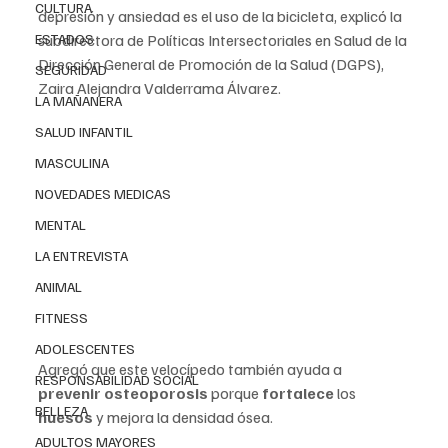
CULTURA
depresión y ansiedad es el uso de la bicicleta, explicó la 
ESTADOS
subdirectora de Políticas Intersectoriales en Salud de la 
Dirección General de Promoción de la Salud (DGPS), 
SEGURIDAD
Zaira Alejandra Valderrama Álvarez.
LA MAÑANERA
SALUD INFANTIL
MASCULINA
NOVEDADES MEDICAS
MENTAL
LA ENTREVISTA
ANIMAL
FITNESS
ADOLESCENTES
Agregó que este velocípedo también ayuda a 
RESPONSABILIDAD SOCIAL
prevenir osteoporosis
 porque 
fortalece
 los 
BELLEZA
huesos 
y mejora la densidad ósea. 
ADULTOS MAYORES