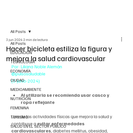
All Posts
3 jun 2024
2 min de lectura
All Posts
Hacer bicicleta estiliza la figura y
EDUCACIÓN
mejora la salud cardiovascular
TECNOLOGÍA
Por: Liliana Noble Alemán
ECONOMÍA
@pulsosaludable
CIUDAD
(3-junio-2024)
MEDIOAMBIENTE
Al utilizarla se recomienda usar casco y 
NUTRICIÓN
ropa reflejante
FEMENINA
Una de las actividades físicas que mejora la salud y 
TURISMO
contribuye a 
evitar enfermedades 
SALUD EN EL SECTOR PÚBLICO
cardiovasculares
, diabetes mellitus, obesidad, 