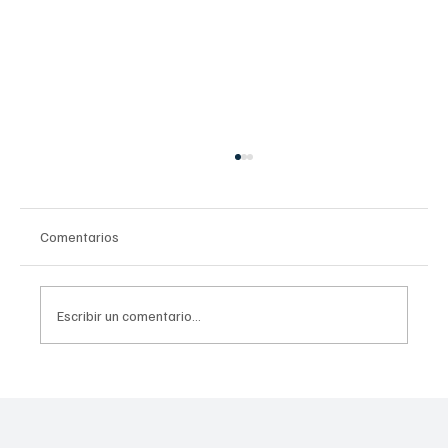
Comentarios
Escribir un comentario...
De la piedra volcánica a la historia mundial:
el secreto arquitectónico de la máxima
catedral del fútbol