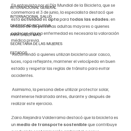
En entrevista por el Día Mundial de la Bicicleta, que se 
INTERNACIONAL GENERAL
conmemora el 3 de junio, la especialista destacó que 
INTERNACIONAL SALUD
esta 
actividad
 es 
apta
 para 
todas las edades
; en 
DIVERSIDAD INCLUSIVA
el caso de las personas adultas mayores o quienes 
padecen alguna enfermedad es necesaria la valoración 
PARA SABER MAS
médica previa.
SECRETARIA DE LAS MUJERES
ESTADOS
 Recomendó a quienes utilizan bicicleta usar casco, 
luces, ropa reflejante, mantener el velocípedo en buen 
estado y respetar las reglas de tránsito para evitar 
accidentes.
 Asimismo, la persona debe utilizar protector solar, 
mantenerse hidratada antes, durante y después de 
realizar este ejercicio. 
Zaira Alejandra Valderrama destacó que la bicicleta es 
un 
medio de transporte sostenible
 que contribuye 