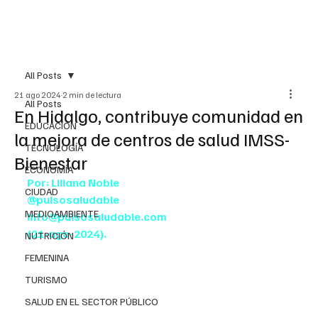
All Posts
21 ago 2024
2 min de lectura
All Posts
En Hidalgo, contribuye comunidad en
EDUCACIÓN
la mejora de centros de salud IMSS-
TECNOLOGÍA
Bienestar
ECONOMÍA
Por: Liliana Noble
CIUDAD
@pulsosaludable
MEDIOAMBIENTE
info@pulsosaludable.com
(21-ago-2024).
NUTRICIÓN
FEMENINA
TURISMO
SALUD EN EL SECTOR PÚBLICO