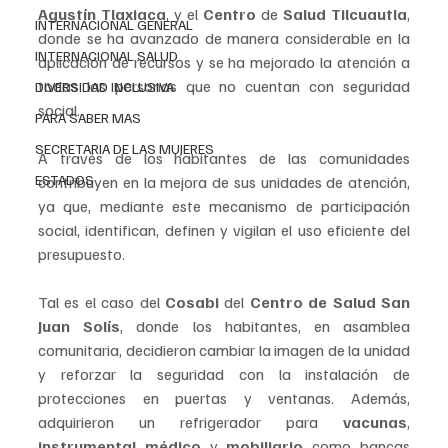
Agustín Tlaxiaca
, y el 
Centro 
de 
Salud Tilcuautla
, 
INTERNACIONAL GENERAL
donde se ha avanzado de manera considerable en la 
INTERNACIONAL SALUD
aplicación de recursos y se ha mejorado la atención a 
todas las personas que no cuentan con seguridad 
DIVERSIDAD INCLUSIVA
social. 
PARA SABER MAS
SECRETARIA DE LAS MUJERES
A través de los habitantes de las comunidades 
ESTADOS
contribuyen en la mejora de sus unidades de atención, 
ya que, mediante este mecanismo de participación 
social, identifican, definen y vigilan el uso eficiente del 
presupuesto. 
Tal es el caso del 
Cosabi 
del 
Centro de Salud San 
Juan Solís
, donde los habitantes, en asamblea 
comunitaria, decidieron cambiar la imagen de la unidad 
y reforzar la seguridad con la instalación de 
protecciones en puertas y ventanas. Además, 
adquirieron un refrigerador para 
vacunas
,
instrumental médico
 y 
mobiliario 
como bancas 