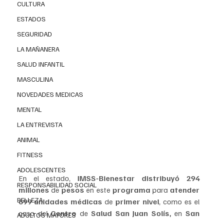
CULTURA
ESTADOS
SEGURIDAD
LA MAÑANERA
IMSS
-
Bienestar
, en conjunto con habitantes de las 
SALUD INFANTIL
localidades 
hidalguenses 
de 
San Agustín Tlaxiaca 
MASCULINA
y 
Tilcuautla
, trabajan de manera coordinada para 
NOVEDADES MEDICAS
mejorar los centros de salud a través del 
programa La 
Clínica es Nuestra, 
que 
destina recursos directos 
MENTAL
a 
Comités 
de 
Salud 
para el 
Bienestar (Cosabi)
, 
LA ENTREVISTA
quienes determinan acciones de 
rehabilitación
, 
ANIMAL
equipamiento 
y 
mantenimiento 
en 
unidades 
de 
primer nivel 
de 
atención
FITNESS
ADOLESCENTES
En el estado, 
IMSS-Bienestar distribuyó 294 
RESPONSABILIDAD SOCIAL
millones 
de 
pesos 
en este 
programa 
para 
atender 
BELLEZA
699 unidades médicas 
de 
primer nivel
, como es el 
caso del 
Centro 
de 
Salud San Juan Solís,
 en 
San 
ADULTOS MAYORES