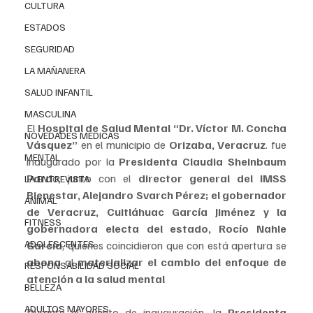
CULTURA
ESTADOS
SEGURIDAD
LA MAÑANERA
SALUD INFANTIL
MASCULINA
El 
Hospital de Salud Mental “Dr. Víctor M. Concha 
NOVEDADES MEDICAS
Vásquez” 
en el municipio de
 Orizaba, Veracruz
. fue 
MENTAL
inaugurado por la 
Presidenta Claudia Sheinbaum 
Pard
o, junto con el
 director general del IMSS 
LA ENTREVISTA
Bienestar, Alejandro Svarch Pérez; el gobernador 
ANIMAL
de Veracruz, Cuitláhuac García Jiménez y la 
FITNESS
gobernadora electa del estado, Rocío Nahle 
ADOLESCENTES
García
, quienes coincidieron que con está apertura se 
abona 
al 
materializar el cambio del enfoque de 
RESPONSABILIDAD SOCIAL
atención a la salud mental
BELLEZA
ADULTOS MAYORES
Durante el evento de inauguración, la
 Presidenta 