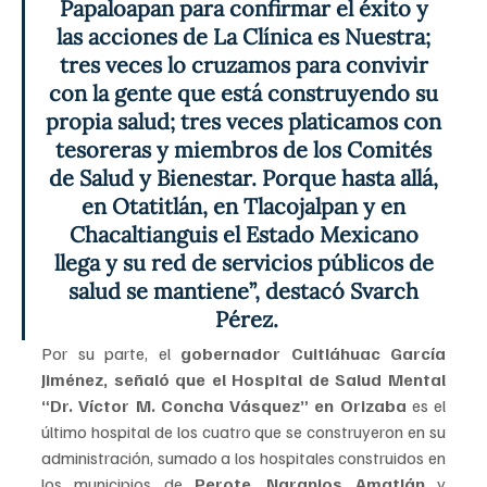
Papaloapan para confirmar el éxito y 
las acciones de La Clínica es Nuestra; 
tres veces lo cruzamos para convivir 
con la gente que está construyendo su 
propia salud; tres veces platicamos con 
tesoreras y miembros de los Comités 
de Salud y Bienestar. Porque hasta allá, 
en Otatitlán, en Tlacojalpan y en 
Chacaltianguis el Estado Mexicano 
llega y su red de servicios públicos de 
salud se mantiene”, destacó Svarch 
Pérez.
Por su parte, el 
gobernador Cuitláhuac García 
Jiménez, señaló que el Hospital de Salud Mental 
“Dr. Víctor M. Concha Vásquez” en Orizaba 
es el 
último hospital de los cuatro que se construyeron en su 
administración, sumado a los hospitales construidos en 
los municipios de 
Perote
, 
Naranjos Amatlán 
y 