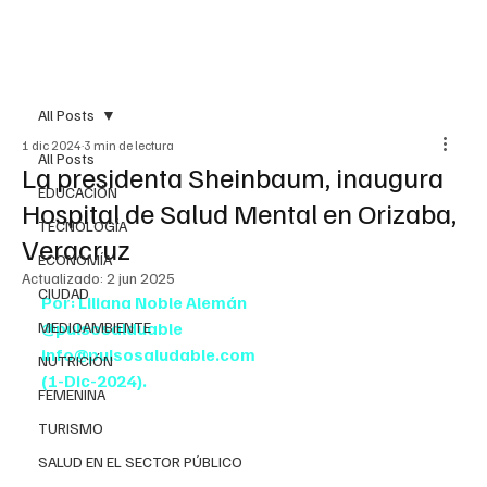
All Posts
1 dic 2024
3 min de lectura
All Posts
La presidenta Sheinbaum, inaugura
EDUCACIÓN
Hospital de Salud Mental en Orizaba,
TECNOLOGÍA
Veracruz
ECONOMÍA
Actualizado:
2 jun 2025
CIUDAD
Por: Liliana Noble Alemán
MEDIOAMBIENTE
@pulsosalduable
info@pulsosaludable.com
NUTRICIÓN
(1-Dic-2024).
FEMENINA
TURISMO
SALUD EN EL SECTOR PÚBLICO