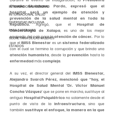
Claudia Sheinbaum Pardo, expresó que el 
INTERNACIONAL GENERAL
hospital será un ejemplo de atención y 
INTERNACIONAL SALUD
prevención de la salud mental en toda la 
DIVERSIDAD INCLUSIVA
República.
 Agregó, que el 
Hospital de 
PARA SABER MAS
Cancerología de Xalapa
, es uno de los mejor 
equipado del país para la 
atención de cáncer. 
 Por lo 
SECRETARIA DE LAS MUJERES
que el 
IMSS Bienestar
 es un 
sistema federalizado 
ESTADOS
con el cual se termina la corrupción y que brinda una
atención humanista
, desde la 
prevención 
hasta la 
enfermedad
 más 
compleja
.
A su vez, el director general del 
IMSS Bienestar, 
Alejandro Svarch Pérez, mencionó que “hoy, el 
Hospital de Salud Mental ‘Dr. Víctor Manuel 
Concha Vázquez
’ que se pone en marcha, sustituye al 
antiguo 
Hospital Psiquiátrico
 no solamente desde el 
punto de vista de la 
infraestructura
, sino que 
también 
sustituye el enfoque, la manera en la que 