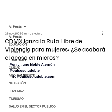
All Posts
28 nov 2025
3 min de lectura
All Posts
CDMX lanza la Ruta Libre de
EDUCACIÓN
Violencia para mujeres: ¿Se acabará
TECNOLOGÍA
el acoso en micros?
ECONOMÍA
Por: Liliana Noble Alemán
CIUDAD
@pulsosaludable
MEDIOAMBIENTE
info@pulsosaludable.com
NUTRICIÓN
FEMENINA
TURISMO
SALUD EN EL SECTOR PÚBLICO