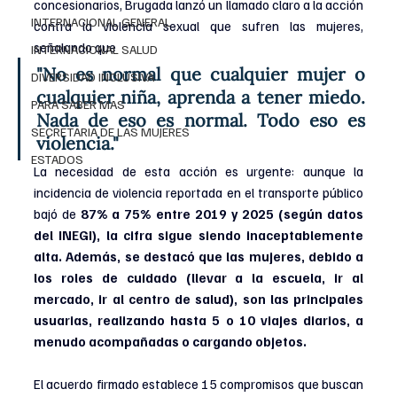
concesionarios, Brugada lanzó un llamado claro a la acción 
INTERNACIONAL GENERAL
contra la violencia sexual que sufren las mujeres, 
señalando que 
INTERNACIONAL SALUD
"No es normal que cualquier mujer o 
DIVERSIDAD INCLUSIVA
cualquier niña, aprenda a tener miedo. 
PARA SABER MAS
Nada de eso es normal. Todo eso es 
SECRETARIA DE LAS MUJERES
violencia."
ESTADOS
La necesidad de esta acción es urgente: aunque la 
incidencia de violencia reportada en el transporte público 
bajó de 
87% a 75% entre 2019 y 2025 (según datos 
del INEGI), la cifra sigue siendo inaceptablemente 
alta. Además, se destacó que las mujeres, debido a 
los roles de cuidado (llevar a la escuela, ir al 
mercado, ir al centro de salud), son las principales 
usuarias, realizando hasta 5 o 10 viajes diarios, a 
menudo acompañadas o cargando objetos.
El acuerdo firmado establece 15 compromisos que buscan 