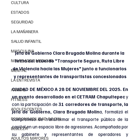
CULTURA
ESTADOS
SEGURIDAD
LA MAÑANERA
SALUD INFANTIL
MASCULINA
Jefa de Gobierno Clara Brugada Molina durante la 
NOVEDADES MEDICAS
firma del acuerdo "Transporte Seguro, Ruta Libre 
de Violencia hacia las Mujeres" junto a funcionarios 
MENTAL
y representantes de transportistas concesionados
LA ENTREVISTA
CIUDAD DE MÉXICO A 28 DE NOVIEMBRE DEL 2025. En 
ANIMAL
un evento desarrollado en el CETRAM Chapultepec
 y 
FITNESS
con la participación de
 31 corredores de transporte, la 
ADOLESCENTES
Jefa de Gobierno, Clara Brugada Molin
a, formalizó el 
RESPONSABILIDAD SOCIAL
compromiso de transformar el transporte público de la 
capital en un espacio libre de agresiones. Acompañada por 
BELLEZA
su gabinete y representantes de operadores y 
ADULTOS MAYORES