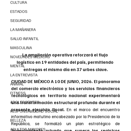
CULTURA
ESTADOS
SEGURIDAD
LA MAÑANERA
SALUD INFANTIL
MASCULINA
La ampliación operativa reforzará el flujo 
NOVEDADES MEDICAS
logístico en 19 entidades del país, permitiendo 
MENTAL
entregas el mismo día en 37 urbes clave.
LA ENTREVISTA
CIUDAD DE MÉXICO A 10 DE JUNIO, 2026. 
El panorama 
ANIMAL
del comercio electrónico y los servicios financieros 
FITNESS
tecnológicos en territorio nacional experimentará 
ADOLESCENTES
una transformación estructural profunda durante el 
presente ejercicio fiscal.
 En el marco del encuentro 
RESPONSABILIDAD SOCIAL
informativo matutino encabezado por la Presidencia de la 
BELLEZA
República, se formalizó un plan estratégico de
ADULTOS MAYORES
financiamiento privado que supera los registros 