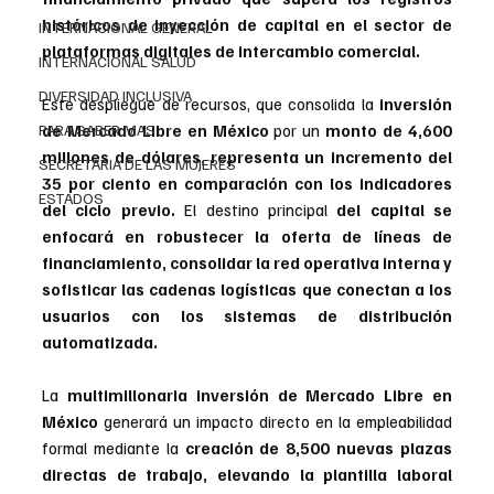
históricos de inyección de capital en el sector de 
INTERNACIONAL GENERAL
plataformas digitales de intercambio comercial.
INTERNACIONAL SALUD
DIVERSIDAD INCLUSIVA
Este despliegue de recursos, que consolida la 
inversión 
PARA SABER MAS
de Mercado Libre en México
 por un 
monto de 4,600 
millones de dólares, representa un incremento del 
SECRETARIA DE LAS MUJERES
35 por ciento en comparación con los indicadores 
ESTADOS
del ciclo previo. 
El destino principal 
del capital se 
enfocará en robustecer la oferta de líneas de 
financiamiento, consolidar la red operativa interna y 
sofisticar las cadenas logísticas que conectan a los 
usuarios con los sistemas de distribución 
automatizada.
La
 multimillonaria inversión de Mercado Libre en 
México
 generará un impacto directo en la empleabilidad 
formal mediante la 
creación de 8,500 nuevas plazas 
directas de trabajo, elevando la plantilla laboral 