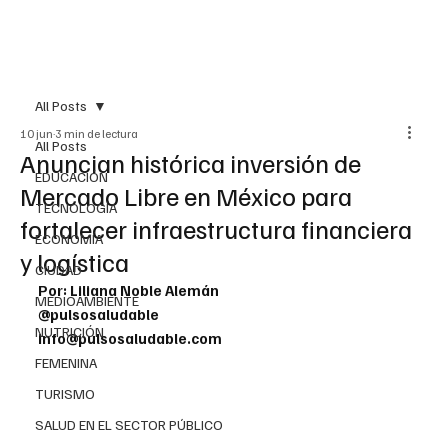
All Posts
10 jun
3 min de lectura
All Posts
Anuncian histórica inversión de
EDUCACIÓN
Mercado Libre en México para
TECNOLOGÍA
fortalecer infraestructura financiera
ECONOMÍA
y logística
CIUDAD
Por: Liliana Noble Alemán
MEDIOAMBIENTE
@pulsosaludable
NUTRICIÓN
info@pulsosaludable.com
FEMENINA
TURISMO
SALUD EN EL SECTOR PÚBLICO