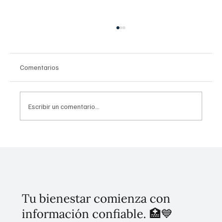
Comentarios
Escribir un comentario...
Plan México recibe histórica inversión de 21
mil millones de pesos para revolucionar la
industria farmacéutica y la soberanía
sanitaria
Tu bienestar comienza con
información confiable. 🏥💙