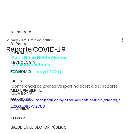
All Posts
31 may 2021
1 min de lectura
All Posts
Reporte COVID-19
EDUCACIÓN
Por. Liliana Noble Alemán
TECNOLOGÍA
@pulsosaludable
CDMX. (31 mayo 2021).
ECONOMÍA
CIUDAD
Conferencia de prensa vespertina acerca del Reporte 
MEDIOAMBIENTE
COVID-19
NUTRICIÓN
https://www.facebook.com/PulsoSaludableOficial/videos/1
50081083772788
FEMENINA
TURISMO
SALUD EN EL SECTOR PÚBLICO