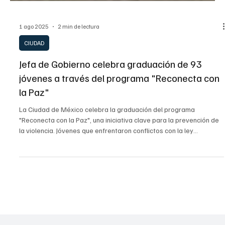
1 ago 2025
2 min de lectura
CIUDAD
Jefa de Gobierno celebra graduación de 93
jóvenes a través del programa "Reconecta con
la Paz"
La Ciudad de México celebra la graduación del programa
"Reconecta con la Paz", una iniciativa clave para la prevención de
la violencia. Jóvenes que enfrentaron conflictos con la ley
encuentran en esta estrategia una segunda oportunidad para
reinsertarse en la sociedad, transformando sus vidas a través de
talleres y apoyo integral.