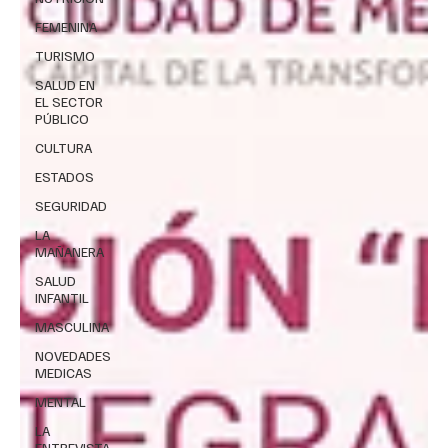
FEMENINA
TURISMO
SALUD EN
EL SECTOR
PÚBLICO
CULTURA
ESTADOS
SEGURIDAD
LA
MAÑANERA
SALUD
INFANTIL
MASCULINA
NOVEDADES
MEDICAS
MENTAL
LA
ENTREVISTA