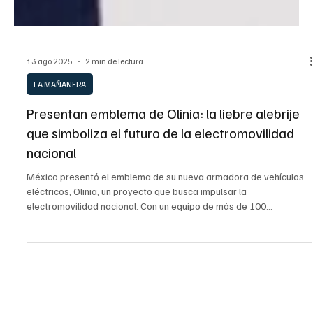
13 ago 2025
2 min de lectura
LA MAÑANERA
Presentan emblema de Olinia: la liebre alebrije
que simboliza el futuro de la electromovilidad
nacional
México presentó el emblema de su nueva armadora de vehículos
eléctricos, Olinia, un proyecto que busca impulsar la
electromovilidad nacional. Con un equipo de más de 100
científicos y tecnólogos, el gobierno mexicano apuesta por el
desarrollo de dos modelos de vehículos. El anuncio también incluyó
información sobre los avances en el Centro Nacional de
Semiconductores, que fabricará los chips para estos y otros
dispositivos.