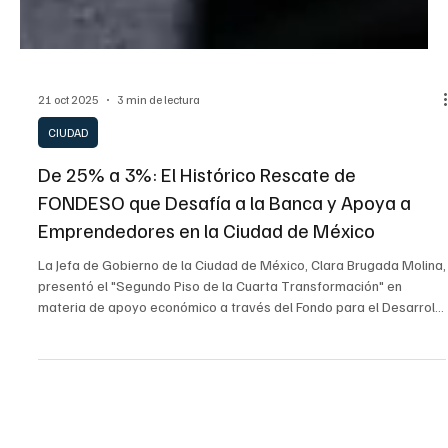
21 oct 2025
3 min de lectura
CIUDAD
De 25% a 3%: El Histórico Rescate de
FONDESO que Desafía a la Banca y Apoya a
Emprendedores en la Ciudad de México
La Jefa de Gobierno de la Ciudad de México, Clara Brugada Molina,
presentó el "Segundo Piso de la Cuarta Transformación" en
materia de apoyo económico a través del Fondo para el Desarrollo
Social (FONDESO). La renovación del programa incluye una
drástica reducción de la tasa de interés al 3% anual fijo y la
creación de un nuevo esquema de Capital Semilla no
reembolsable llamado Ikal, de hasta $25,000 pesos, destinado a
nuevos emprendimientos, acompañado de asesoría técnica ob