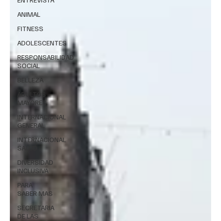
ANIMAL
FITNESS
ADOLESCENTES
RESPONSABILIDAD
SOCIAL
BELLEZA
ADULTOS
MAYORES
INTERNACIONAL
GENERAL
INTERNACIONAL
SALUD
DIVERSIDAD
INCLUSIVA
PARA
SABER MAS
SECRETARIA
DE LAS