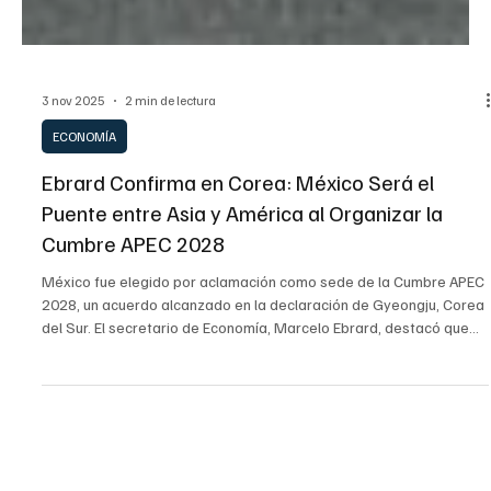
3 nov 2025
2 min de lectura
ECONOMÍA
Ebrard Confirma en Corea: México Será el
Puente entre Asia y América al Organizar la
Cumbre APEC 2028
México fue elegido por aclamación como sede de la Cumbre APEC
2028, un acuerdo alcanzado en la declaración de Gyeongju, Corea
del Sur. El secretario de Economía, Marcelo Ebrard, destacó que
esta designación convierte a México en un puente vital entre Asia
y el continente americano. Además, el Secretario reportó "nuevos
pasos" en las negociaciones comerciales con altos funcionarios de
Estados Unidos.