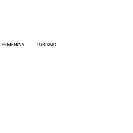
RA SABER MÁS
DIVERSIDAD INCLUSIVA
FEMENINA
TURISMO
ANTIL
MASCULINA
NOVEDADES MEDICAS
BELLEZA
ADULTOS MAYORES
SECRETARIA DE LAS MUJERES
ESTADOS