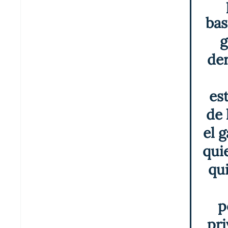
bas
g
der
es
de 
el g
qui
qui
p
pri