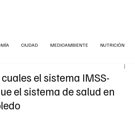
INFORMACIÓN GENERAL
LA ENTREVISTA
PA
OMÍA
CIUDAD
MEDIOAMBIENTE
NUTRICIÓN
ESTADOS
SEGURIDAD
LA MAÑANERA
SALUD INF
 cuales el sistema IMSS-
ue el sistema de salud en
TNESS
ADOLESCENTES
RESPONSABILIDAD SOCIAL
ledo
ALUD
DIVERSIDAD INCLUSIVA
PARA SABER MAS