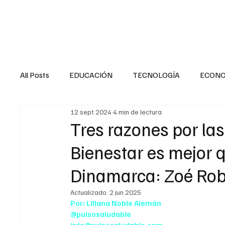
HOME
SALUD
All Posts
EDUCACIÓN
TECNOLOGÍA
ECON
12 sept 2024
4 min de lectura
SALUD EN EL SECTOR PÚBLICO
CULTURA
Tres razones por las
Bienestar es mejor q
MENTAL
LA ENTREVISTA
ANIMAL
FI
Dinamarca: Zoé Rob
Actualizado:
2 jun 2025
INTERNACIONAL GENERAL
INTERNACIONAL S
Por: Liliana Noble Alemán
@pulsosaludable