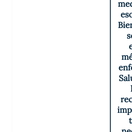
med
eso
Bie
s
mé
enf
Sal
rec
imp
ne