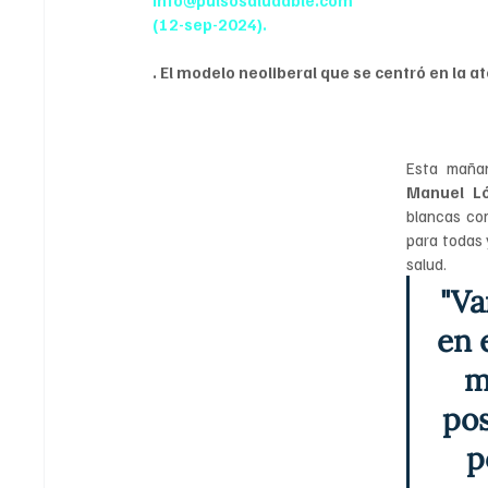
info@pulsosaludable.com
(12-sep-2024).
. El modelo neoliberal que se centró en la 
Esta mañan
Manuel L
blancas com
para todas 
salud.
"Va
en 
m
pos
p