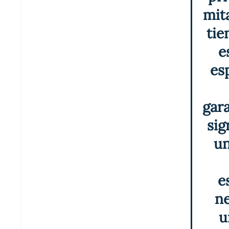
mit
tie
e
es
gara
sig
un
e
ne
u