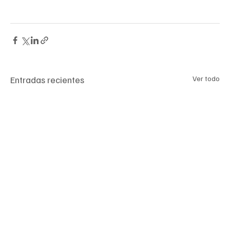
mencionar que esta tecnología esta disponible en 
cualquier óptica del país
Entradas recientes
Ver todo