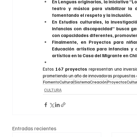
En Lenguas originarias, la iniciativa “
teatro y música para visibilizar la 
fomentando el respeto y la inclusión.
En Estudios culturales, la investigac
infancias con discapacidad” busca ge
con capacidades diferentes, promoviend
Finalmente, en Proyectos para niñas
Educación artística para infancias 
artística en la Casa del Migrante en Ch
Estos 
167 proyectos
 representan una inversió
prometiendo un año de innovadoras propuestas que
FomentoCultural
SistemaCreación
ProyectosCultu
CULTURA
Entradas recientes