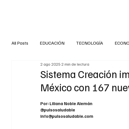
HOME
SALUD
All Posts
EDUCACIÓN
TECNOLOGÍA
ECON
2 ago 2025
2 min de lectura
SALUD EN EL SECTOR PÚBLICO
CULTURA
Sistema Creación im
México con 167 nue
MENTAL
LA ENTREVISTA
ANIMAL
FI
Por: Liliana Noble Alemán
@pulsosaludable
INTERNACIONAL GENERAL
INTERNACIONAL S
info@pulsosaludable.com