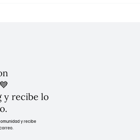
ura del Parque
Original: Primer encuen
nario, próximo 1 de
arte decorativo y utilita
laudia Curiel, secretaria
el complejo "Cultural L
ura
Pinos".
on
💙
 y recibe lo
o.
comunidad y recibe
correo.