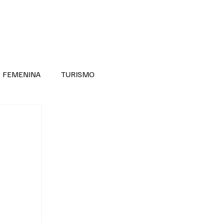
RA SABER MÁS
DIVERSIDAD INCLUSIVA
FEMENINA
TURISMO
ANTIL
MASCULINA
NOVEDADES MEDICAS
BELLEZA
ADULTOS MAYORES
SECRETARIA DE LAS MUJERES
ESTADOS