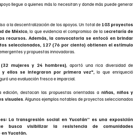
poyo llegue a quienes más lo necesitan y donde más puede generar 
so a la descentralización de los apoyos. Un total de 
103 proyectos 
ad de México
, lo que evidencia el compromiso de la s
ecretaría de 
 los recursos. Además, la convocatoria se enfocó en brindar 
os seleccionados, 127 (76 por ciento) obtienen el estímulo 
s emergentes y propuestas innovadoras.
s (32 mujeres y 24 hombres)
, aportó una rica diversidad de 
 y ellos se integraron por primera vez",
 lo que enriqueció 
guró una evaluación fresca e imparcial.
a edición, destacan las propuestas orientadas a 
niñas, niños y 
es visuales
. Algunos ejemplos notables de proyectos seleccionados 
tes: La transgresión social en Yucatán” es una exposición 
e busca visibilizar la resistencia de comunidades 
 en Yucatán.