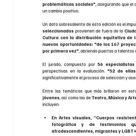
problemáticas sociales", 
asegurando que el a
un cambio positivo.
Un dato sobresaliente de esta edición es el impul
seleccionados
 provienen de fuera de la 
Ciud
Cultura con la distribución equitativa de
nuevas oportunidades: "de los 167 proyect
por primera vez"
, abriendo puertas a talento
El jurado, compuesto por 
56 especialista
perspectivas en la evaluación. 
"52 de ellas
significativamente el proceso de selección y ase
Entre las temáticas que más brillaron en est
jóvenes
, así como las de 
Teatro, Música y Art
incluyen:
En Artes visuales, “Cuerpos resisten
fotográfica y de testimonios qu
afrodescendientes, migrantes y LGBT+