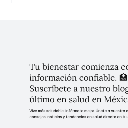
Secretaria de Cultura,
Reapert
presenta avances del concurso
Bicente
musical "México Canta"
julio: C
de Cult
Tu bienestar comienza c
información confiable. 🏥
Suscríbete a nuestro blog
último en salud en Méxic
Vive más saludable, infórmate mejor. Únete a nuestra 
consejos, noticias y tendencias en salud directo en tu 