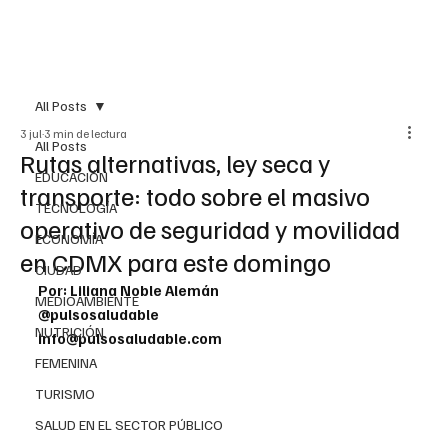
All Posts
3 jul
3 min de lectura
All Posts
Rutas alternativas, ley seca y
EDUCACIÓN
transporte: todo sobre el masivo
TECNOLOGÍA
operativo de seguridad y movilidad
ECONOMÍA
en CDMX para este domingo
CIUDAD
Por: Liliana Noble Alemán
MEDIOAMBIENTE
@pulsosaludable
NUTRICIÓN
info@pulsosaludable.com
FEMENINA
TURISMO
SALUD EN EL SECTOR PÚBLICO