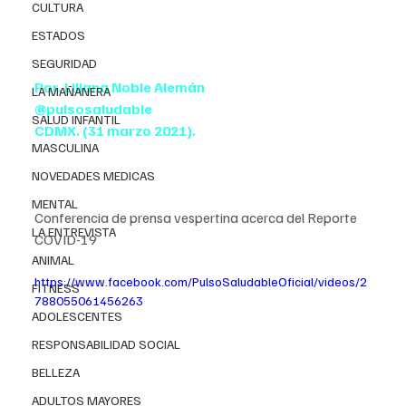
CULTURA
ESTADOS
SEGURIDAD
Por. Liliana Noble Alemán
LA MAÑANERA
@pulsosaludable
SALUD INFANTIL
CDMX. (31 marzo 2021).
MASCULINA
NOVEDADES MEDICAS
MENTAL
Conferencia de prensa vespertina acerca del Reporte 
LA ENTREVISTA
COVID-19
ANIMAL
https://www.facebook.com/PulsoSaludableOficial/videos/2
FITNESS
788055061456263
ADOLESCENTES
RESPONSABILIDAD SOCIAL
BELLEZA
ADULTOS MAYORES