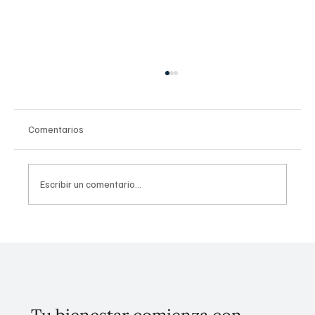
Comentarios
Escribir un comentario...
Invierten 256 mdp para mitigar
inundaciones en Tláhuac