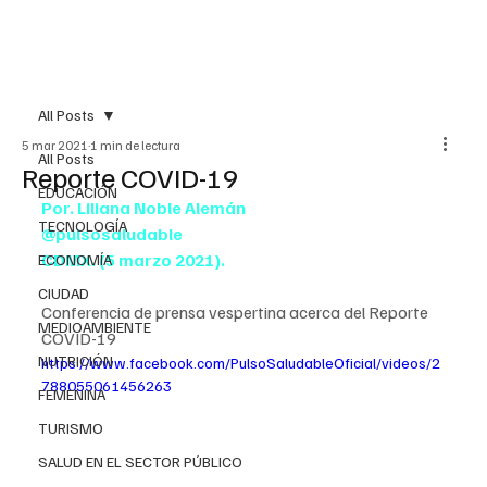
All Posts
5 mar 2021
1 min de lectura
All Posts
Reporte COVID-19
EDUCACIÓN
Por. Liliana Noble Alemán
TECNOLOGÍA
@pulsosaludable
CDMX. (5 marzo 2021).
ECONOMÍA
CIUDAD
Conferencia de prensa vespertina acerca del Reporte 
MEDIOAMBIENTE
COVID-19
NUTRICIÓN
https://www.facebook.com/PulsoSaludableOficial/videos/2
788055061456263
FEMENINA
TURISMO
SALUD EN EL SECTOR PÚBLICO