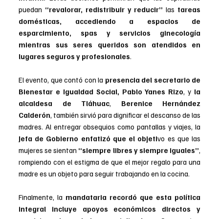
puedan 
“revalorar, redistribuir y reducir”
 las 
tareas 
domésticas, accediendo a espacios de 
esparcimiento, spas y servicios ginecología 
mientras sus seres queridos son atendidos en 
lugares seguros y profesionales
.
El evento, que contó con la 
presencia del secretario de 
Bienestar e Igualdad Social, Pablo Yanes Rizo
, y 
la 
alcaldesa de Tláhuac
, 
Berenice Hernández 
Calderón
, también sirvió para dignificar el descanso de las 
madres. Al entregar obsequios como pantallas y viajes, la 
Jefa de Gobierno enfatizó que el objeti
vo es que las 
mujeres se sientan 
“siempre libres y siempre iguales”
, 
rompiendo con el estigma de que el mejor regalo para una 
madre es un objeto para seguir trabajando en la cocina.
Finalmente, la
 mandataria recordó que esta política 
integral incluye apoyos económicos directos y 