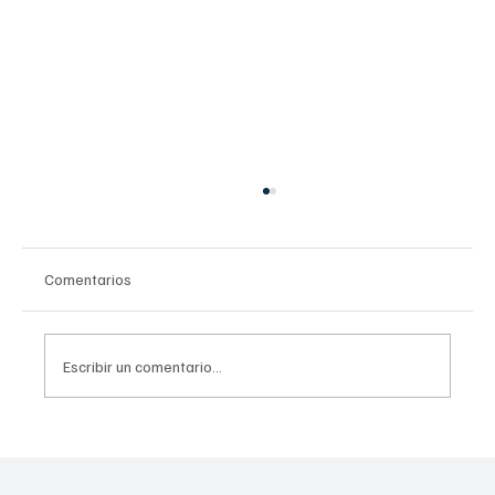
Comentarios
Escribir un comentario...
La Jefa de Gobierno, Clara Brugada Molina,
impulsa una agenda histórica de reformas