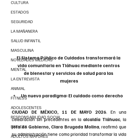
CULTURA
ESTADOS
SEGURIDAD
LA MAÑANERA
SALUD INFANTIL
MASCULINA
El Sistema Público de Cuidados transformará la 
NOVEDADES MEDICAS
vida comunitaria en Tláhuac mediante centros 
MENTAL
de bienestar y servicios de salud para las 
LA ENTREVISTA
mujeres
ANIMAL
Un nuevo paradigma: El cuidado como derecho
FITNESS
ADOLESCENTES
CIUDAD DE MÉXICO, 11 DE MAYO 2026
. En una 
RESPONSABILIDAD SOCIAL
celebración sin precedentes en la 
alcaldía Tláhuac
, la 
BELLEZA
Jefa de Gobierno, Clara Brugada Molina
, reafirmó que 
su administración tiene como prioridad transformar la vida 
ADULTOS MAYORES