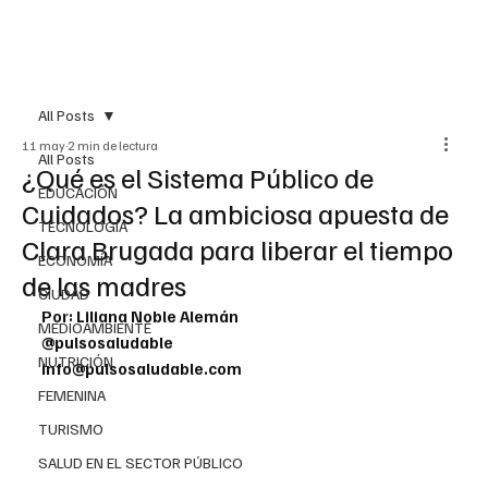
All Posts
11 may
2 min de lectura
All Posts
¿Qué es el Sistema Público de
EDUCACIÓN
Cuidados? La ambiciosa apuesta de
TECNOLOGÍA
Clara Brugada para liberar el tiempo
ECONOMÍA
de las madres
CIUDAD
Por: Liliana Noble Alemán
MEDIOAMBIENTE
@pulsosaludable
NUTRICIÓN
info@pulsosaludable.com
FEMENINA
TURISMO
SALUD EN EL SECTOR PÚBLICO