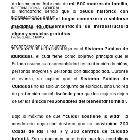
de las mujeres. Ante más de 
mil 500 madres de familia
, 
INTERNACIONAL GENERAL
la mandataria señaló que la d
euda histórica con 
INTERNACIONAL SALUD
quienes sostienen el hogar comenzará a saldarse 
mediante la implementación de infraestructura 
DIVERSIDAD INCLUSIVA
digna y servicios gratuitos
.
PARA SABER MAS
SECRETARIA DE LAS MUJERES
El corazón de esta estrategia es el 
Sistema Público de 
Cuidados
, el cual tiene como objetivo principal que el 
ESTADOS
Estado asuma su responsabilidad en la atención de niños, 
personas mayores y personas con discapacidad. Durante 
el evento, se explicó que el 
Sistema Público de 
Cuidados
 no es solo un conjunto de edificios, sino una red 
de protección social diseñada para que las mujeres dejen 
de ser las
 únicas responsables del bienestar familiar.
Bajo la máxima de que 
“cuidar sostiene la vida”
, la 
mandataria capitalina destacó que se construirán
 200 
Casas de las Tres R y 300 centros de cuidado 
infantil.
 Estas acciones permitirán que las capitalinas 