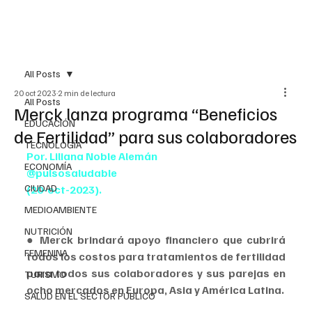
All Posts
20 oct 2023
2 min de lectura
All Posts
Merck lanza programa “Beneficios
EDUCACIÓN
de Fertilidad” para sus colaboradores
TECNOLOGÍA
Por. Liliana Noble Alemán
ECONOMÍA
@pulsosaludable
CIUDAD
(20-oct-2023).
MEDIOAMBIENTE
NUTRICIÓN
●
 Merck brindará apoyo financiero que cubrirá 
FEMENINA
todos los costos para tratamientos de fertilidad 
para todos sus colaboradores y sus parejas en 
TURISMO
ocho mercados en Europa, Asia y América Latina.
SALUD EN EL SECTOR PÚBLICO