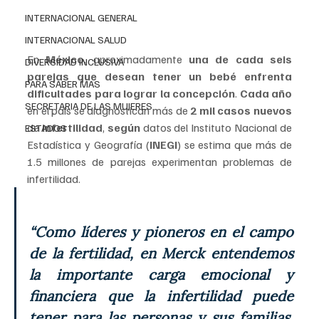
INTERNACIONAL GENERAL
INTERNACIONAL SALUD
En 
México
, aproximadamente
 una de cada seis 
DIVERSIDAD INCLUSIVA
parejas que desean tener un bebé enfrenta 
PARA SABER MAS
dificultades para lograr la concepción
. 
Cada año
SECRETARIA DE LAS MUJERES
en el país se diagnostican más de 
2 mil casos nuevos 
de 
infertilidad
, 
según 
datos del Instituto Nacional de 
ESTADOS
Estadística y Geografía (
INEGI
) se estima que más de 
1.5 millones de parejas experimentan problemas de 
infertilidad.
“Como líderes y pioneros en el campo 
de la fertilidad, en Merck entendemos 
la importante carga emocional y 
financiera que la infertilidad puede 
tener para las personas y sus familias. 