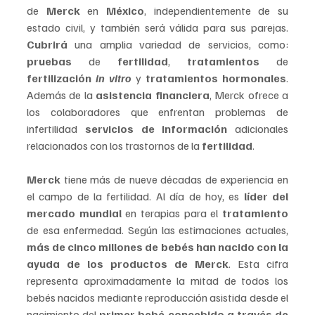
de 
Merck 
en 
México
, independientemente de su 
estado civil, y también será válida para sus parejas. 
Cubrirá 
una amplia variedad de servicios, como:
pruebas
 de 
fertilidad
, 
tratamientos 
de 
fertilización 
in vitro
y 
tratamientos hormonales
. 
Además de la 
asistencia financiera
, Merck ofrece a 
los colaboradores que enfrentan problemas de 
infertilidad 
servicios de información
 adicionales 
relacionados con los trastornos de la 
fertilidad
.
Merck 
tiene más de nueve décadas de experiencia en 
el campo de la fertilidad. Al día de hoy, es 
líder del 
mercado mundial 
en terapias para el 
tratamiento 
de esa enfermedad. Según las estimaciones actuales, 
más de cinco millones de bebés han nacido con la 
ayuda de los productos de Merck
. Esta cifra 
representa aproximadamente la mitad de todos los 
bebés nacidos mediante reproducción asistida desde el 
nacimiento del
 primer bebé concebido a través de 