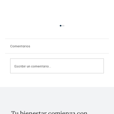
Comentarios
Escribir un comentario...
Conoce el plan de cinco puntos para
erradicar el despojo en la CDMX
Tu bienestar comienza con