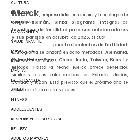
CULTURA
Merck
ESTADOS
, empresa líder en ciencia y tecnología 
de 
origen alemán, lanza programa integral 
de 
SEGURIDAD
beneficios 
de 
fertilidad para sus colaboradores 
LA MAÑANERA
y sus parejas
 en octubre de 2023, el cual 
ofrecerá 
SALUD INFANTIL
apoyo financiero
 para 
tratamientos 
de 
fertilidad
. 
MASCULINA
El programa se lanzará en ocho mercados: 
Alemania
, 
Reino Unido
, 
Suiza
, 
China
, 
India
, 
Taiwán
, 
Brasil 
y 
NOVEDADES MEDICAS
México
. Hasta la fecha, Merck ofrece beneficios 
MENTAL
similares a sus colaboradores en Estados Unidos, 
LA ENTREVISTA
Canadá y Japón. Está previsto que el próximo año se 
amplíe la oferta a otros países.
ANIMAL
FITNESS
ADOLESCENTES
RESPONSABILIDAD SOCIAL
BELLEZA
ADULTOS MAYORES