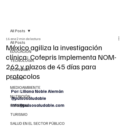
All Posts
16 ene
2 min de lectura
All Posts
México agiliza la investigación
EDUCACIÓN
clínica: Cofepris Implementa NOM-
TECNOLOGÍA
262 y plazos de 45 días para
ECONOMÍA
protocolos
CIUDAD
MEDIOAMBIENTE
Por: Liliana Noble Alemán
NUTRICIÓN
@pulsosaludable
info@pulsosaludable.com
FEMENINA
TURISMO
SALUD EN EL SECTOR PÚBLICO