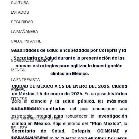
CULTURA
ESTADOS
SEGURIDAD
LA MAÑANERA
SALUD INFANTIL
Autoridades de salud encabezadas por Cofepris y la 
MASCULINA
Secretaría de Salud durante la presentación de las 
NOVEDADES MEDICAS
nuevas estrategias para agilizar la investigación 
MENTAL
clínica en México.
LA ENTREVISTA
CIUDAD DE MÉXICO A 16 DE ENERO DEL 2026. Ciudad 
ANIMAL
de México, 16 de enero de 2026.
 En un paso 
histórico
FITNESS
para la
 ciencia y la salud pública
, las 
máximas 
ADOLESCENTES
autoridades sanitarias 
del país anunciaron una 
estrategia integral para robustecer la 
investigación 
RESPONSABILIDAD SOCIAL
clínica
 en
 México
. Bajo el marco del 
"Plan México"
, la 
BELLEZA
Secretaría de Salud, Cofepris, CCINSHAE y 
ADULTOS MAYORES
Conbioética 
han unido fuerzas para 
eliminar barreras 