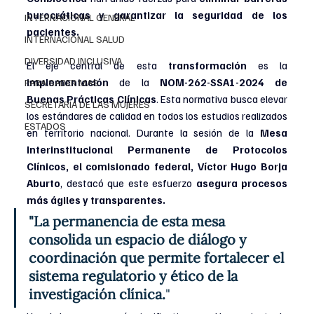
burocráticas y garantizar la seguridad de los 
INTERNACIONAL GENERAL
pacientes.
INTERNACIONAL SALUD
DIVERSIDAD INCLUSIVA
El eje central de esta 
transformación 
es la 
implementación 
de la 
NOM-262-SSA1-2024 de 
PARA SABER MAS
Buenas Prácticas Clínicas
. Esta normativa busca elevar 
SECRETARIA DE LAS MUJERES
los estándares de calidad en todos los estudios realizados 
ESTADOS
en territorio nacional. Durante la sesión de la 
Mesa 
Interinstitucional Permanente de Protocolos 
Clínicos, el comisionado federal, Víctor Hugo Borja 
Aburto
, destacó que este esfuerzo
 asegura procesos 
más ágiles y transparentes.
"La permanencia de esta mesa 
consolida un espacio de diálogo y 
coordinación que permite fortalecer el 
sistema regulatorio y ético de la 
investigación clínica.
"