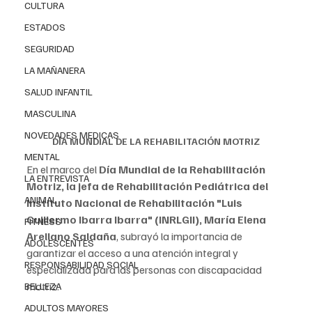
CULTURA
ESTADOS
SEGURIDAD
LA MAÑANERA
SALUD INFANTIL
MASCULINA
NOVEDADES MEDICAS
DÍA MUNDIAL DE LA REHABILITACIÓN MOTRIZ
MENTAL
En el marco del
 Día Mundial de la Rehabilitación 
LA ENTREVISTA
Motriz, la jefa de Rehabilitación Pediátrica del 
ANIMAL
Instituto Nacional de Rehabilitación "Luis 
Guillermo Ibarra Ibarra" (INRLGII), María Elena 
FITNESS
Arellano Saldaña
, subrayó la importancia de 
ADOLESCENTES
garantizar el acceso a una atención integral y 
RESPONSABILIDAD SOCIAL
especializada para las personas con discapacidad 
motriz.
BELLEZA
ADULTOS MAYORES