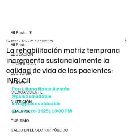
All Posts
24 mar 2025
2 min de lectura
All Posts
La rehabilitación motriz temprana
EDUCACIÓN
incrementa sustancialmente la
TECNOLOGÍA
calidad de vida de los pacientes:
ECONOMÍA
INRLGII
CIUDAD
Por: Liliana Noble Alemán
MEDIOAMBIENTE
@pulsosaludable
NUTRICIÓN
info@pulsosalduable
(24-marzo-2025) 18:00 PM
FEMENINA
TURISMO
SALUD EN EL SECTOR PÚBLICO