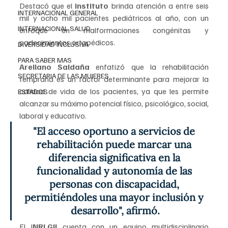
Destacó que el 
instituto
 brinda atención a entre seis 
INTERNACIONAL GENERAL
mil y ocho mil pacientes pediátricos al año, con un 
INTERNACIONAL SALUD
enfoque en malformaciones congénitas y 
padecimientos ortopédicos.
DIVERSIDAD INCLUSIVA
PARA SABER MAS
Arellano Saldaña
 enfatizó que la rehabilitación 
SECRETARIA DE LAS MUJERES
temprana es un factor determinante para mejorar la 
calidad de vida de los pacientes, ya que les permite 
ESTADOS
alcanzar su máximo potencial físico, psicológico, social, 
laboral y educativo.
"El acceso oportuno a servicios de 
rehabilitación puede marcar una 
diferencia significativa en la 
funcionalidad y autonomía de las 
personas con discapacidad, 
permitiéndoles una mayor inclusión y 
desarrollo", afirmó.
El I
NRLGII
 cuenta con un equipo multidisciplinario 