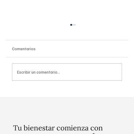
Comentarios
Escribir un comentario...
Conoce cuáles son las vacunas disponibles
en la primer "Semana Nacional de
Vacunación" 2025.
Tu bienestar comienza con