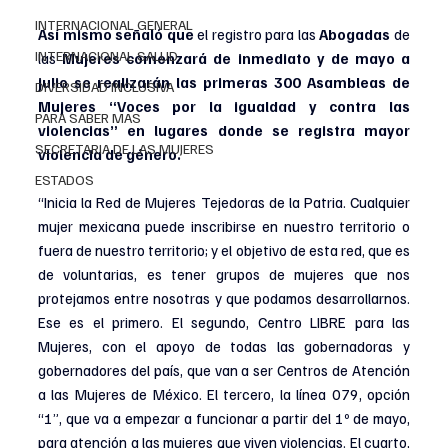
INTERNACIONAL GENERAL
Así mismo señaló que
 el registro para las 
Abogadas
 de 
INTERNACIONAL SALUD
las 
Mujeres comenzará de inmediato y de mayo a 
julio se realizarán las primeras 300 Asambleas de 
DIVERSIDAD INCLUSIVA
Mujeres “Voces por la igualdad y contra las 
PARA SABER MAS
violencias” en lugares donde se registra mayor 
SECRETARIA DE LAS MUJERES
violencia de género.
ESTADOS
“Inicia la Red de Mujeres Tejedoras de la Patria. Cualquier 
mujer mexicana puede inscribirse en nuestro territorio o 
fuera de nuestro territorio; y el objetivo de esta red, que es 
de voluntarias, es tener grupos de mujeres que nos 
protejamos entre nosotras y que podamos desarrollarnos. 
Ese es el primero. El segundo, Centro LIBRE para las 
Mujeres, con el apoyo de todas las gobernadoras y 
gobernadores del país, que van a ser Centros de Atención 
a las Mujeres de México. El tercero, la línea 079, opción 
“1”, que va a empezar a funcionar a partir del 1º de mayo, 
para atención a las mujeres que viven violencias. El cuarto, 