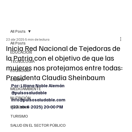
All Posts
23 abr 2025
5 min de lectura
All Posts
Inicia Red Nacional de Tejedoras de
EDUCACIÓN
la Patria con el objetivo de que las
TECNOLOGÍA
mujeres nos protejamos entre todas:
ECONOMÍA
Presidenta Claudia Sheinbaum
CIUDAD
Por: Liliana Noble Alemán
MEDIOAMBIENTE
@pulsosaludable
NUTRICIÓN
info@pulsosaludable.com
(23-abril-2025) 20:00 PM
FEMENINA
TURISMO
SALUD EN EL SECTOR PÚBLICO