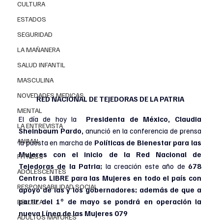
CULTURA
ESTADOS
SEGURIDAD
LA MAÑANERA
SALUD INFANTIL
MASCULINA
NOVEDADES MEDICAS
RED NACIONAL DE TEJEDORAS DE LA PATRIA
MENTAL
El día de hoy la  
Presidenta de México, Claudia 
LA ENTREVISTA
Sheinbaum Pardo,
 anunció en la conferencia de prensa 
ANIMAL
la puesta en marcha de 
Políticas de Bienestar para las 
Mujeres con el inicio de la Red Nacional de 
FITNESS
Tejedoras de la Patria;
 la creación este año de 
678 
ADOLESCENTES
Centros LIBRE para las Mujeres en todo el país con 
RESPONSABILIDAD SOCIAL
apoyo de las y los gobernadores; además de que a 
partir del 1° de mayo se pondrá en operación la 
BELLEZA
nueva Línea de las Mujeres 079 
ADULTOS MAYORES