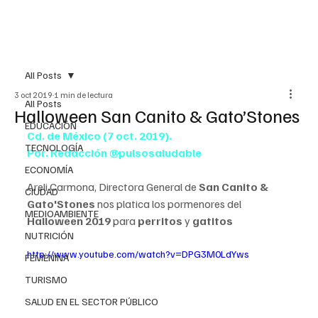
All Posts
3 oct 2019
1 min de lectura
All Posts
Halloween San Canito & Gato’Stones
EDUCACIÓN
Cd. de México (7 oct. 2019).
TECNOLOGÍA
Por. Redacción @pulsosaludable
ECONOMÍA
Areli Carmona, Directora General de 
San Canito & 
CIUDAD
Gato'Stones
 nos platica los pormenores del 
MEDIOAMBIENTE
Halloween 2019
 para 
perritos
 y 
gatitos
NUTRICIÓN
http://www.youtube.com/watch?v=DPG3M0LdYws
FEMENINA
TURISMO
SALUD EN EL SECTOR PÚBLICO