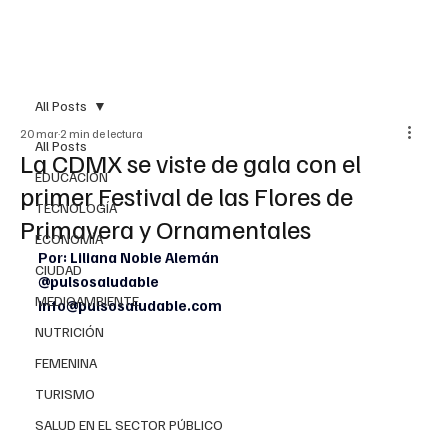
All Posts
20 mar
2 min de lectura
All Posts
La CDMX se viste de gala con el
EDUCACIÓN
primer Festival de las Flores de
TECNOLOGÍA
Primavera y Ornamentales
ECONOMÍA
Por: Liliana Noble Alemán
CIUDAD
@pulsosaludable
MEDIOAMBIENTE
info@pulsosaludable.com
NUTRICIÓN
FEMENINA
TURISMO
SALUD EN EL SECTOR PÚBLICO