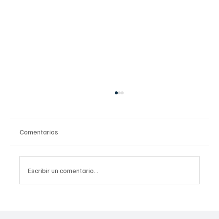
Comentarios
Escribir un comentario...
¡RÉCORD HISTÓRICO! CDMX Inunda de
Alegría la Navidad con 1.8 Millones de