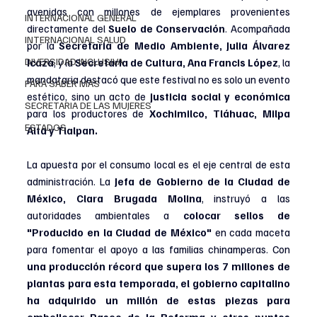
avenidas con millones de ejemplares provenientes 
INTERNACIONAL GENERAL
directamente del 
Suelo de Conservación
. Acompañada 
INTERNACIONAL SALUD
por la 
Secretaria de Medio Ambiente, Julia Álvarez 
DIVERSIDAD INCLUSIVA
Icaza
, y la 
Secretaria de Cultura, Ana Francis López
, la 
mandataria destacó que este festival no es solo un evento 
PARA SABER MAS
estético, sino un acto de
 justicia social y económica 
SECRETARIA DE LAS MUJERES
para los productores de 
Xochimilco, Tláhuac, Milpa 
ESTADOS
Alta y Tlalpan.
La apuesta por el consumo local es el eje central de esta 
administración. La 
Jefa de Gobierno de la Ciudad de 
México, Clara Brugada Molina
, instruyó a las 
autoridades ambientales a
 colocar sellos de 
"Producido en la Ciudad de México" 
en cada maceta 
para fomentar el apoyo a las familias chinamperas. Con 
una producción récord que supera los 7 millones de 
plantas para esta temporada, el gobierno capitalino 
ha adquirido un millón de estas piezas para 