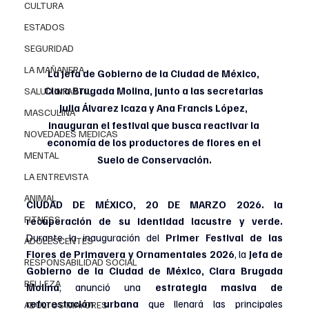
CULTURA
ESTADOS
SEGURIDAD
LA MAÑANERA
La Jefa de Gobierno de la Ciudad de México, 
Clara Brugada Molina, junto a las secretarias 
SALUD INFANTIL
Julia Álvarez Icaza y Ana Francis López, 
MASCULINA
inauguran el festival que busca reactivar la 
NOVEDADES MEDICAS
economía de los productores de flores en el 
MENTAL
Suelo de Conservación.
LA ENTREVISTA
ANIMAL
CIUDAD DE MÉXICO, 20 DE MARZO 2026. 
la 
FITNESS
recuperación de su identidad lacustre y verde. 
Durante la inauguración del 
Primer Festival de las 
ADOLESCENTES
Flores de Primavera y Ornamentales 2026
, la 
Jefa de 
RESPONSABILIDAD SOCIAL
Gobierno de la Ciudad de México, Clara Brugada 
BELLEZA
Molina
, anunció una 
estrategia masiva de 
reforestación urbana 
que llenará las principales 
ADULTOS MAYORES