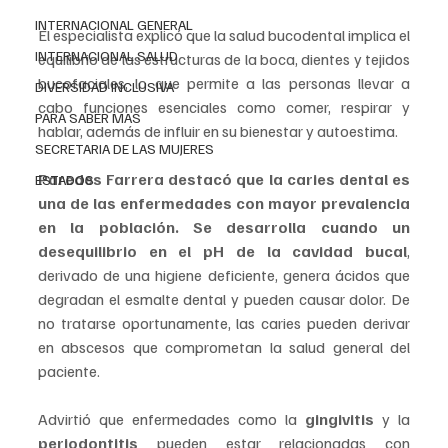
INTERNACIONAL GENERAL
El especialista explicó que la salud bucodental implica el 
INTERNACIONAL SALUD
equilibrio de las estructuras de la boca, dientes y tejidos 
bucofaciales, lo que permite a las personas llevar a 
DIVERSIDAD INCLUSIVA
cabo funciones esenciales como comer, respirar y 
PARA SABER MAS
hablar, además de influir en su bienestar y autoestima.
SECRETARIA DE LAS MUJERES
Paredes Farrera destacó que la caries dental es 
ESTADOS
una de las enfermedades con mayor prevalencia 
en la población. Se desarrolla cuando un 
desequilibrio en el pH de la cavidad bucal
, 
derivado de una higiene deficiente, genera ácidos que 
degradan el esmalte dental y pueden causar dolor. De 
no tratarse oportunamente, las caries pueden derivar 
en abscesos que comprometan la salud general del 
paciente.
Advirtió que enfermedades como la
 gingivitis 
y la 
periodontitis
 pueden estar relacionadas con 