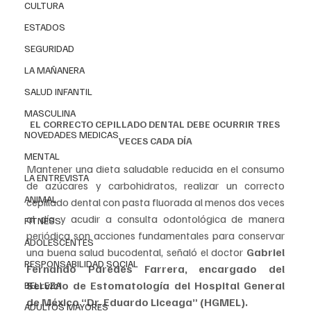
CULTURA
ESTADOS
SEGURIDAD
LA MAÑANERA
SALUD INFANTIL
MASCULINA
EL CORRECTO CEPILLADO DENTAL DEBE OCURRIR TRES 
NOVEDADES MEDICAS
VECES CADA DÍA
MENTAL
Mantener una dieta saludable reducida en el consumo 
LA ENTREVISTA
de azúcares y carbohidratos, realizar un correcto 
ANIMAL
cepillado dental con pasta fluorada al menos dos veces 
al día y acudir a consulta odontológica de manera 
FITNESS
periódica son acciones fundamentales para conservar 
ADOLESCENTES
una buena salud bucodental, señaló el doctor 
Gabriel 
RESPONSABILIDAD SOCIAL
Fernando Paredes Farrera, encargado del 
Servicio de Estomatología del Hospital General 
BELLEZA
de México “Dr. Eduardo Liceaga” (HGMEL).
ADULTOS MAYORES