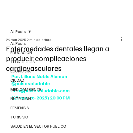
All Posts
24 mar 2025
2 min de lectura
All Posts
Enfermedades dentales llegan a
EDUCACIÓN
producir complicaciones
TECNOLOGÍA
cardiovasculares
ECONOMÍA
Por. Liliana Noble Alemán
CIUDAD
@pulsosaludable
MEDIOAMBIENTE
info@pulsosaludable.com
(25-marzo-2025) 20:00 PM 
NUTRICIÓN
FEMENINA
TURISMO
SALUD EN EL SECTOR PÚBLICO