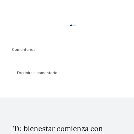
Comentarios
Escribir un comentario...
COFEPRIS simplifica y agiliza la autorización
de protocolos de investigación clínica en
México
Tu bienestar comienza con