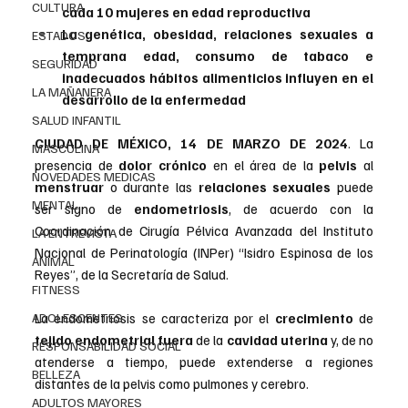
CULTURA
cada 10 mujeres en edad reproductiva
La genética, obesidad, relaciones sexuales a 
ESTADOS
temprana edad, consumo de tabaco e 
SEGURIDAD
inadecuados hábitos alimenticios influyen en el 
LA MAÑANERA
desarrollo de la enfermedad
SALUD INFANTIL
CIUDAD DE MÉXICO, 14 DE MARZO DE 2024
.
 La
MASCULINA
presencia de 
dolor crónico
 en el área de la
 pelvis 
al 
NOVEDADES MEDICAS
menstruar
 o durante las 
relaciones sexuales
 puede 
MENTAL
ser signo de 
endometriosis
, de acuerdo con la 
Coordinación de Cirugía Pélvica Avanzada del Instituto 
LA ENTREVISTA
Nacional de Perinatología (INPer) “Isidro Espinosa de los 
ANIMAL
Reyes”, de la Secretaría de Salud.
FITNESS
ADOLESCENTES
La endometriosis se caracteriza por el 
crecimiento
 de 
tejido endometrial fuera
 de la 
cavidad uterina
 y, de no 
RESPONSABILIDAD SOCIAL
atenderse a tiempo, puede extenderse a regiones 
BELLEZA
distantes de la pelvis como pulmones y cerebro.
ADULTOS MAYORES