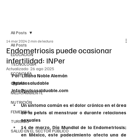
All Posts
14 mar 2024
2 min de lectura
All Posts
Endometriosis puede ocasionar
EDUCACIÓN
infertilidad: INPer
TECNOLOGÍA
Actualizado:
26 ago 2025
ECONOMÍA
Por: Liliana Noble Alemán
@pulsosaludable
CIUDAD
info@pulsosalduable.com
MEDIOAMBIENTE
NUTRICIÓN
Un síntoma común es el dolor crónico en el área 
FEMENINA
de la pelvis al menstruar o durante relaciones 
sexuales
TURISMO
14 de marzo, Día Mundial de la Endometriosis; 
SALUD EN EL SECTOR PÚBLICO
en México, este padecimiento afecta una de 