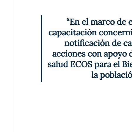
de
 2023 
fueron 
29 mil 810  
“En el marco de 
capacitación concerni
notificación de c
acciones con apoyo d
salud ECOS para el Bie
la població
El 
médico internista 
e 
infectólogo 
del 
Ho
General “Dr. Fernando Quiroz Gutiérrez”
Ciudad de México, 
Luis Gerardo García De
destacó que es de suma importancia diagnosti
paciente a tiempo para proporcionar tratam
correcto