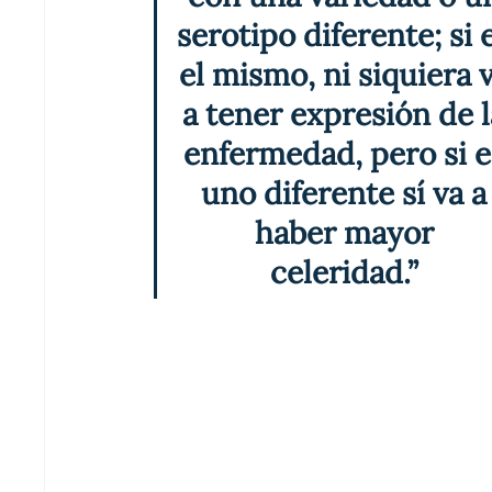
serotipo diferente; si 
el mismo, ni siquiera v
a tener expresión de l
enfermedad, pero si e
uno diferente sí va a
haber mayor 
celeridad.” 
La sospecha de contraer dengue se deriva de hab
se reproduce el mosquito
Aedes aegypti
,
 como e
días después 
de la 
picadura.
Para no contagiarse, 
García Demurer
 detalló
propagación del 
mosquito 
que 
transmite 
el 
d
del patio o jardín que no se utilicen; cortar el 
como recipientes de mascotas; aplicar repel