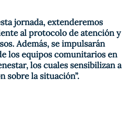
esta jornada, extenderemos 
ente al protocolo de atención y 
asos. Además, se impulsarán 
e los equipos comunitarios en 
nestar, los cuales sensibilizan a 
n sobre la situación”.
spital 
 de la 
murer
, 
car al 
iento 