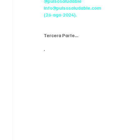
@pulsosaludable
info@pulsosaludable.com
(26-ago-2024).
Tercera Parte...
. 
Existen cuatro diferentes serotipos que p
leve y/o incapacitante