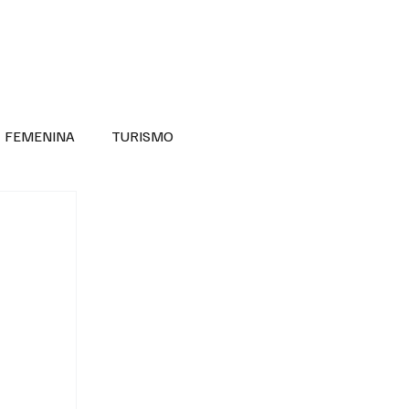
RA SABER MÁS
DIVERSIDAD INCLUSIVA
FEMENINA
TURISMO
ANTIL
MASCULINA
NOVEDADES MEDICAS
BELLEZA
ADULTOS MAYORES
SECRETARIA DE LAS MUJERES
ESTADOS