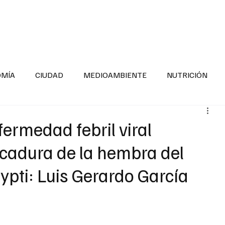
INFORMACIÓN GENERAL
LA ENTREVISTA
PA
OMÍA
CIUDAD
MEDIOAMBIENTE
NUTRICIÓN
ESTADOS
SEGURIDAD
LA MAÑANERA
SALUD INF
ermedad febril viral
icadura de la hembra del
TNESS
ADOLESCENTES
RESPONSABILIDAD SOCIAL
pti: Luis Gerardo García
ALUD
DIVERSIDAD INCLUSIVA
PARA SABER MAS