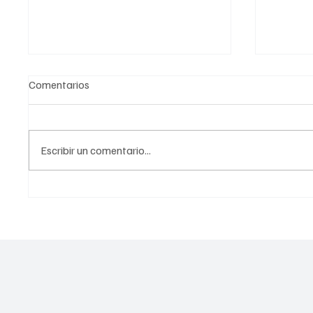
Comentarios
Escribir un comentario...
Viabilidad de investigar en gas
Conoce 
no convencional para
para er
garantizar la certidumbre
CDMX
ambiental: comité de 54
expertos analiza el tema