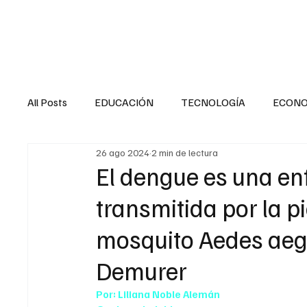
HOME
SALUD
All Posts
EDUCACIÓN
TECNOLOGÍA
ECON
26 ago 2024
2 min de lectura
SALUD EN EL SECTOR PÚBLICO
CULTURA
El dengue es una enf
transmitida por la p
MENTAL
LA ENTREVISTA
ANIMAL
FI
mosquito Aedes aegy
Demurer
INTERNACIONAL GENERAL
INTERNACIONAL S
Por: Liliana Noble Alemán