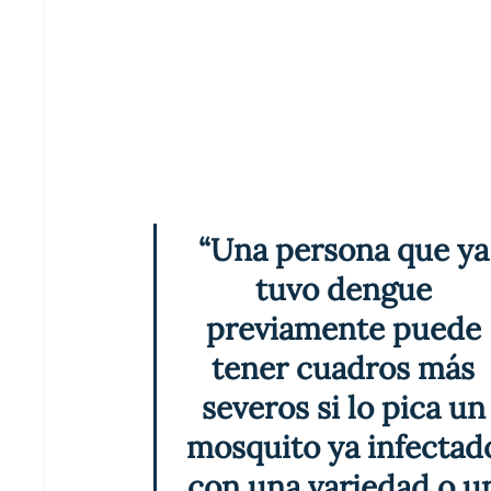
Puntualizó que el dengue es una 
enfermedad f
viral transmitida
 por la 
picadura 
de la 
hemb
mosquito 
Aedes aegypti
 o 
Aedes albopict
afecta personas
 de 
todas 
las 
edades
cuatro diferentes serotipos
 que 
provoc
mismos síntomas
 y pueden variar entre 
fieb
y/o 
incapacitante
, 
dolores 
de 
cabeza
ojos 
y 
articulaciones
.
“Una persona que ya
tuvo dengue 
previamente puede 
tener cuadros más 
severos si lo pica un
mosquito ya infectad
con una variedad o u