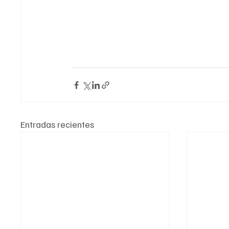
puertas y ventanas, así como utilizar manga larg
El 
Issste 
mantiene 
acciones 
que 
promueve
mosquitos y recomienda acudir a la clínica más
Entradas recientes