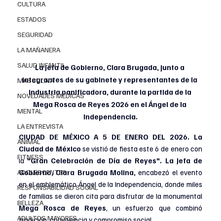
CULTURA
ESTADOS
SEGURIDAD
LA MAÑANERA
SALUD INFANTIL
La Jefa de Gobierno, Clara Brugada, junto a 
integrantes de su gabinete y representantes de la 
MASCULINA
industria panificadora, durante la partida de la 
NOVEDADES MEDICAS
Mega Rosca de Reyes 2026 en el Ángel de la 
MENTAL
Independencia.
LA ENTREVISTA
CIUDAD DE MÉXICO A 5 DE ENERO DEL 2026. La 
ANIMAL
Ciudad de México
 se vistió de fiesta este 6 de enero con 
FITNESS
la
 "Gran Celebración de Día de Reyes". La Jefa de 
ADOLESCENTES
Gobierno, Clara Brugada Molina,
 encabezó el evento 
en el emblemático Ángel de la Independencia, donde miles 
RESPONSABILIDAD SOCIAL
de familias se dieron cita para disfrutar de la monumental 
BELLEZA
Mega Rosca de Reyes
, un esfuerzo que combinó 
ADULTOS MAYORES
tradición, convivencia y compromiso social.