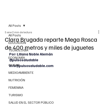
All Posts
5 ene
2 min de lectura
All Posts
Clara Brugada reparte Mega Rosca
EDUCACIÓN
de 400 metros y miles de juguetes
TECNOLOGÍA
Por: Liliana Noble Alemán
ECONOMÍA
@pulsosaludable
CIUDAD
info@pulsosaludable.com
MEDIOAMBIENTE
NUTRICIÓN
FEMENINA
TURISMO
SALUD EN EL SECTOR PÚBLICO