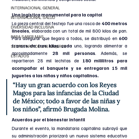
INTERNACIONAL GENERAL
Una logística monumental para la capital
INTERNACIONAL SALUD
La pieza central del festejo fue una rosca de 
400 metros 
DIVERSIDAD INCLUSIVA
lineales
, elaborada con un total de mil 800 kilos de pan. 
PARA SABER MAS
Para asegurar que llegara a todos, se distribuyó en 
600 
tramos de tres kilos cada
 uno, logrando alimentar a 
SECRETARIA DE LAS MUJERES
aproximadamente 
28 mil personas
. Además, se 
ESTADOS
repartieron 28 mil lechitas de 
180 mililitros para 
acompañar el banquete y se entregaron 15 mil 
juguetes a las niñas y niños capitalinos.
“Hay un gran acuerdo con los Reyes 
Magos para las infancias de la Ciudad 
de México; todo a favor de las niñas y 
los niños”, afirmó Brugada Molina.
Acuerdos por el bienestar infantil
Durante el evento, la mandataria capitalina subrayó que 
su administración priorizará un nuevo sistema educativo 