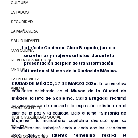
CULTURA
ESTADOS
SEGURIDAD
LA MAÑANERA
SALUD INFANTIL
La Jefa de Gobierno, Clara Brugada, junto a 
MASCULINA
secretarias y mujeres artistas, durante la 
NOVEDADES MEDICAS
presentación del plan de transformación 
MENTAL
cultural en el Museo de la Ciudad de México.
LA ENTREVISTA
CIUDAD DE MÉXICO, 17 DE MARZO 2026. 
En un emotivo 
ANIMAL
encuentro celebrado en el 
Museo de la Ciudad de 
FITNESS
México, 
la
 Jefa de Gobierno, Clara Brugada
, reafirmó 
su compromiso de convertir la expresión artística en el 
ADOLESCENTES
pilar de la paz y la equidad. Bajo el lema 
"Sinfonía de 
RESPONSABILIDAD SOCIAL
Mujeres"
, la mandataria capitalina destacó que su 
BELLEZA
administración trabajará codo a codo con las creadoras 
para que el 
talento femenino reciba el 
ADULTOS MAYORES