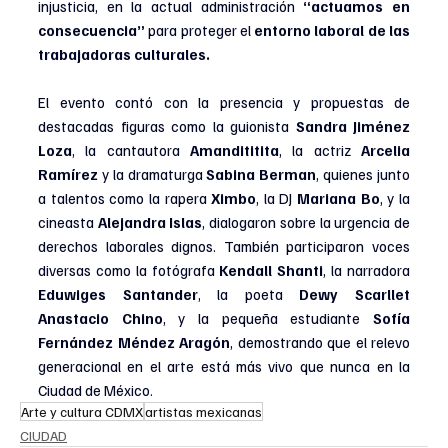
injusticia, en la actual administración 
“actuamos en 
consecuencia”
 para proteger el 
entorno laboral de las 
trabajadoras culturales.
El evento contó con la presencia y propuestas de 
destacadas figuras como la guionista 
Sandra Jiménez 
Loza
, la cantautora 
Amandititita
, la actriz 
Arcelia 
Ramírez
 y la dramaturga 
Sabina Berman
, quienes junto 
a talentos como la rapera 
Ximbo
, la DJ 
Mariana Bo
, y la 
cineasta 
Alejandra Islas
, dialogaron sobre la urgencia de 
derechos laborales dignos. También participaron voces 
diversas como la fotógrafa 
Kendall Shanti
, la narradora 
Eduwiges Santander
, la poeta 
Dewy Scarllet 
Anastacio Chino
, y la pequeña estudiante 
Sofía 
Fernández Méndez Aragón
, demostrando que el relevo 
generacional en el arte está más vivo que nunca en la 
Ciudad de México.
Arte y cultura CDMX
artistas mexicanas
CIUDAD