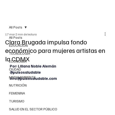
All Posts
17 mar
2 min de lectura
All Posts
Clara Brugada impulsa fondo
EDUCACIÓN
económico para mujeres artistas en
TECNOLOGÍA
la CDMX
ECONOMÍA
Por: Liliana Noble Alemán
CIUDAD
@pulsosaludable
MEDIOAMBIENTE
info@pulsosaludable.com
NUTRICIÓN
FEMENINA
TURISMO
SALUD EN EL SECTOR PÚBLICO