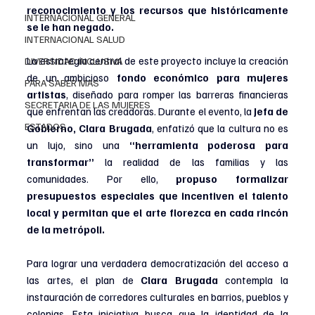
reconocimiento y los recursos que históricamente 
INTERNACIONAL GENERAL
se le han negado.
INTERNACIONAL SALUD
La estrategia central de este proyecto incluye la creación 
DIVERSIDAD INCLUSIVA
de un ambicioso 
fondo económico para mujeres 
PARA SABER MAS
artistas
, diseñado para romper las barreras financieras 
SECRETARIA DE LAS MUJERES
que enfrentan las creadoras. Durante el evento, la
 Jefa de 
ESTADOS
Gobierno, Clara Brugada
, enfatizó que la cultura no es 
un lujo, sino una 
“herramienta poderosa para 
transformar”
 la realidad de las familias y las 
comunidades. Por ello, 
propuso formalizar 
presupuestos especiales que incentiven el talento 
local y permitan que el arte florezca en cada rincón 
de la metrópoli.
Para lograr una verdadera democratización del acceso a 
las artes, el plan de 
Clara Brugada
 contempla la 
instauración de corredores culturales en barrios, pueblos y 
colonias. Esta iniciativa busca que la identidad de la 