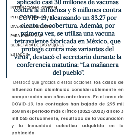
aplicado casi 30 millones de vacunas 
INTERNACIONAL GENERAL
contra la influenza y 6 millones contra 
COVID-19, alcanzando un 83.27 por 
INTERNACIONAL SALUD
ciento de cobertura. Además, por 
DIVERSIDAD INCLUSIVA
primera vez, se utiliza una vacuna 
PARA SABER MAS
tetravalente fabricada en México, que 
SECRETARIA DE LAS MUJERES
protege contra más variantes del 
ESTADOS
virus”, destacó el secretario durante la 
conferencia matutina: “La mañanera 
del pueblo”.
 Destacó que gracias a estas acciones,
 los casos de 
influenza han disminuido considerablemente en 
comparación con años anteriores. En el caso de 
COVID-19, los contagios han bajado de 295 mil 
268 en el periodo más crítico (2021-2022) a solo 3 
mil 065 actualmente, resultado de la vacunación 
y la inmunidad colectiva adquirida en la 
población.