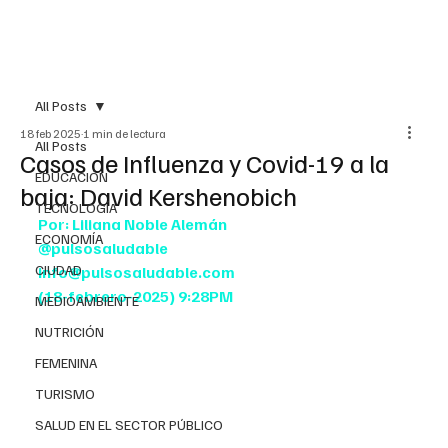
All Posts
18 feb 2025
1 min de lectura
All Posts
Casos de Influenza y Covid-19 a la
EDUCACIÓN
baja: David Kershenobich
TECNOLOGÍA
Por: Liliana Noble Alemán
ECONOMÍA
@pulsosaludable
CIUDAD
info@pulsosaludable.com
(18-febrero-2025) 9:28PM
MEDIOAMBIENTE
NUTRICIÓN
FEMENINA
TURISMO
SALUD EN EL SECTOR PÚBLICO