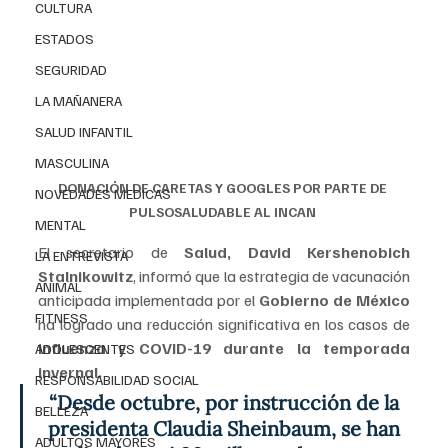
CULTURA
ESTADOS
SEGURIDAD
LA MAÑANERA
SALUD INFANTIL
MASCULINA
DONACIÓN DE CARETAS Y GOOGLES POR PARTE DE 
NOVEDADES MEDICAS
PULSOSALUDABLE AL INCAN 
MENTAL
El secretario de 
Salud, David Kershenobich 
LA ENTREVISTA
Stalnikowitz
, informó que la estrategia de vacunación 
ANIMAL
anticipada implementada por el 
Gobierno de México
FITNESS
ha logrado una reducción significativa en los casos de
influenza y COVID-19 durante la temporada 
ADOLESCENTES
invernal.
RESPONSABILIDAD SOCIAL
“Desde octubre, por instrucción de la 
BELLEZA
presidenta Claudia Sheinbaum, se han 
ADULTOS MAYORES