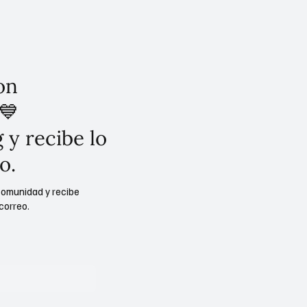
on
💙
 y recibe lo
o.
comunidad y recibe
correo.