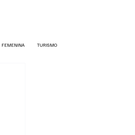
RA SABER MÁS
DIVERSIDAD INCLUSIVA
FEMENINA
TURISMO
ANTIL
MASCULINA
NOVEDADES MEDICAS
BELLEZA
ADULTOS MAYORES
SECRETARIA DE LAS MUJERES
ESTADOS