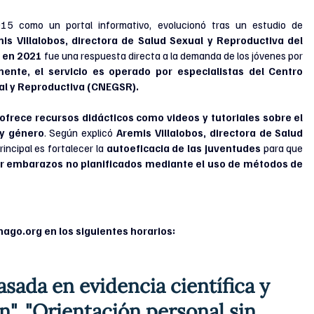
015 como un portal informativo, evolucionó tras un estudio de 
is Villalobos, directora de Salud Sexual y Reproductiva del 
 en 2021 
fue una respuesta directa a la demanda de los jóvenes por 
ente, el servicio es operado por especialistas del Centro 
al y Reproductiva (CNEGSR).
 ofrece recursos didácticos como videos y tutoriales sobre el 
 y género
. Según explicó
 Aremis Villalobos, directora de Salud 
principal es fortalecer la 
autoeficacia de las juventudes
 para que 
r embarazos no planificados mediante el uso de métodos de 
hago.org
 en los siguientes horarios:
sada en evidencia científica y 
n". "Orientación personal sin 