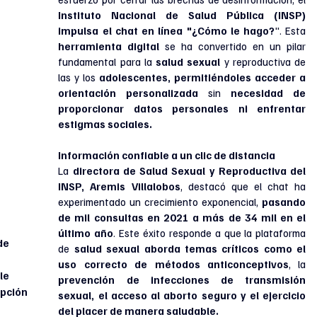
Instituto Nacional de Salud Pública (INSP) 
impulsa el chat en línea "¿Cómo le hago?
". Esta 
herramienta digital
 se ha convertido en un pilar 
fundamental para la 
salud sexual
 y reproductiva de 
las y los
 adolescentes, permitiéndoles acceder a 
orientación personalizada
 sin 
necesidad de 
proporcionar datos personales ni enfrentar 
estigmas sociales.
Información confiable a un clic de distancia
La 
directora de Salud Sexual y Reproductiva del 
INSP, Aremis Villalobos
, destacó que el chat ha 
experimentado un crecimiento exponencial, 
pasando 
de mil consultas en 2021 a más de 34 mil en el 
último año
. Este éxito responde a que la plataforma 
de 
de 
salud sexual
aborda temas críticos como el 
 
uso correcto de métodos anticonceptivos
, la 
le 
prevención de infecciones de transmisión 
pción 
sexual, el acceso al aborto seguro y el ejercicio 
del placer de manera saludable.