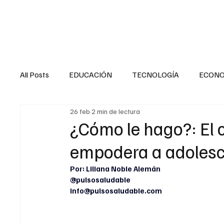
HOME
SALUD
All Posts
EDUCACIÓN
TECNOLOGÍA
ECON
26 feb
2 min de lectura
SALUD EN EL SECTOR PÚBLICO
CULTURA
¿Cómo le hago?: El 
empodera a adoles
MENTAL
LA ENTREVISTA
ANIMAL
FI
Por: Liliana Noble Alemán
@pulsosaludable
info@pulsosaludable.com
INTERNACIONAL GENERAL
INTERNACIONAL S