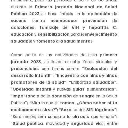
durante la 
Primera Jornada Nacional de Salud 
Pública 2023
 se hace énfasis en la 
aplicación 
de 
vacuna
 contra 
neumococo
; 
prevención 
de 
adicciones
; 
tamizaje 
de 
VIH 
y 
hepatitis C
; 
educación
 y 
sensibilización 
para el 
envejecimiento 
saludable
 y 
fomento 
a la 
salud mental
.
Como parte de las actividades de esta 
primera 
jornada 2023
, se llevan a cabo foros virtuales y 
presenciales 
con temas como: 
“Evaluación del 
desarrollo infantil”
; 
“Encuentro con niñas y niños 
promotores de la salud”
; “Embarazo 
saludable
”; 
“
Obesidad infantil
 y nuevas 
guías alimentarias
”; 
“
Importancia 
de la 
donación
 de 
sangre 
en la Salud 
Pública”; “Mira lo que te 
tomas
: ¿
Cómo saber si tu 
medicamento sirve
?”; “
Sexo
, pudor 
SIN lágrimas
”; 
“Será melón, será sandía o la 
cirrosis 
que vendría”; 
“
Salud pública
, movilidad y 
seguridad vi
al”, entre 