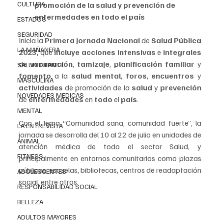
CULTURA
promoción de la salud y prevención de 
enfermedades en todo el país
ESTADOS
SEGURIDAD
Inicia la 
Primera Jornada Nacional 
de 
Salud Pública 
LA MAÑANERA
2023,
 que 
incluye acciones intensivas
 e 
integrales
de 
vacunación
, 
tamizaje
, 
planificación familiar
 y 
SALUD INFANTIL
fomento 
a la 
salud mental
, 
foros
, 
encuentros 
y 
MASCULINA
actividades
 de promoción de la 
salud 
y 
prevención 
NOVEDADES MEDICAS
de 
enfermedades 
en 
todo
 el 
país
.
MENTAL
Con el lema “Comunidad sana, comunidad fuerte”, la 
LA ENTREVISTA
jornada se desarrolla del 10 al 22 de julio en unidades de 
ANIMAL
atención médica de todo el sector Salud, y 
FITNESS
principalmente en entornos comunitarios como plazas 
públicas, escuelas, bibliotecas, centros de readaptación 
ADOLESCENTES
social, entre otros.
RESPONSABILIDAD SOCIAL
BELLEZA
ADULTOS MAYORES