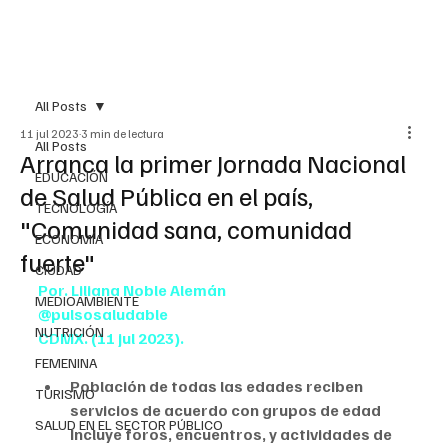
All Posts
11 jul 2023
3 min de lectura
All Posts
Arranca la primer Jornada Nacional
EDUCACIÓN
de Salud Pública en el país,
TECNOLOGÍA
"Comunidad sana, comunidad
ECONOMÍA
fuerte"
CIUDAD
Por. Liliana Noble Alemán
MEDIOAMBIENTE
@pulsosaludable
NUTRICIÓN
CDMX. (11 jul 2023).
FEMENINA
Población de todas las edades reciben 
TURISMO
servicios de acuerdo con grupos de edad 
SALUD EN EL SECTOR PÚBLICO
Incluye foros, encuentros, y actividades de 