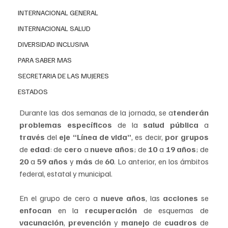
INTERNACIONAL GENERAL
INTERNACIONAL SALUD
DIVERSIDAD INCLUSIVA
PARA SABER MAS
SECRETARIA DE LAS MUJERES
ESTADOS
Durante las dos semanas de la jornada, se a
tenderán 
problemas específicos
 de la 
salud pública
 a 
través 
del 
eje “Línea de vida”
, es decir, 
por grupos 
de 
edad
: de 
cero 
a 
nueve años
; de 
10
 a 
19 años
; de
20
 a
 59 años
 y 
más 
de 
60
. Lo anterior, en los ámbitos 
federal, estatal y municipal.
En el grupo de cero a 
nueve años
, las 
acciones 
se 
enfocan 
en la 
recuperación
 de esquemas de 
vacunación
, 
prevención 
y 
manejo 
de 
cuadros 
de 