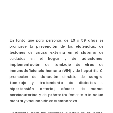
En tanto que para personas de 
20 
a 
59 años 
se 
promueve la 
prevención 
de las 
violencias
, de 
lesiones
 de 
causa externa
 en el 
sistema 
de 
cuidados en el 
hogar 
y de 
adicciones
; 
implementación 
de 
tamizaje 
de 
virus 
de 
inmunodeficiencia humana
 (
VIH
) y de 
hepatitis C
,
promoción de 
donación 
altruista de 
sangre
; 
tamizaje 
y 
tratamiento 
de 
diabetes 
e 
hipertensión arterial
, 
cáncer 
de 
mama
, 
cervicouterino 
y de 
próstata
; fomento a la 
salud 
mental
 y 
vacunación 
en el 
embarazo
.
Finalmente, para las personas a partir de 
60 años
, 