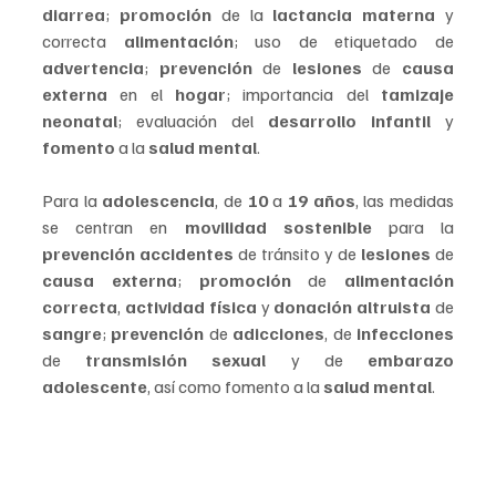
diarrea
; 
promoción 
de la 
lactancia materna 
y 
correcta 
alimentación
; uso de etiquetado de 
advertencia
; 
prevención
 de 
lesiones
 de 
causa 
externa 
en el 
hogar
; importancia del 
tamizaje 
neonatal
; evaluación del 
desarrollo infantil 
y 
fomento 
a la 
salud mental
.
Para la 
adolescencia
, de 
10
 a 
19 años
, las medidas 
se centran en 
movilidad sostenible
 para la 
prevención accidentes 
de tránsito y de 
lesiones 
de 
causa externa
; 
promoción 
de 
alimentación 
correcta
, 
actividad física
 y 
donación altruista
 de 
sangre
; 
prevención
 de 
adicciones
, de 
infecciones 
de 
transmisión sexual
 y de 
embarazo 
adolescente
, así como fomento a la 
salud mental
.