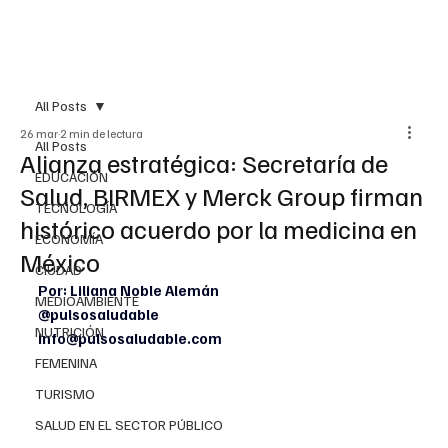
All Posts
26 mar
2 min de lectura
All Posts
Alianza estratégica: Secretaría de
EDUCACIÓN
Salud, BIRMEX y Merck Group firman
TECNOLOGÍA
histórico acuerdo por la medicina en
ECONOMÍA
México
CIUDAD
Por: Liliana Noble Alemán
MEDIOAMBIENTE
@pulsosaludable
NUTRICIÓN
info@pulsosaludable.com
FEMENINA
TURISMO
SALUD EN EL SECTOR PÚBLICO