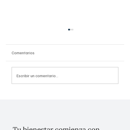
Comentarios
Escribir un comentario...
José Arnaud Coelho asume la
vicepresidencia de Merck Healthcare para
América Latina.
Tu bienestar comienza con