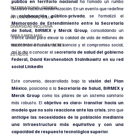
pública en territorio nacional
 ha tomado un rumbo 
INTERNACIONAL GENERAL
decisivo hacia la modernización. En un evento que redefine 
la 
colaboración público-privada
, se formalizó el 
INTERNACIONAL SALUD
Memorando de Entendimiento entre la Secretaría 
DIVERSIDAD INCLUSIVA
de Salud, BIRMEX y Merck Group
, consolidando un 
PARA SABER MAS
frente unido para elevar la calidad de vida de millones de 
mexicanos a través de la ciencia y el compromiso social, 
SECRETARIA DE LAS MUJERES
así lo dio a conocer el s
ecretario de salud del gobierno 
ESTADOS
Federal, David Kershenobich Stalnikowitz en su red 
social LinkedIn
Este convenio, desarrollado bajo la 
visión del Plan 
México
, posiciona a la 
Secretaría de Salud, BIRMEX y 
Merck Group
 como los pilares de un sistema sanitario 
más robusto. El 
objetivo es claro: transitar hacia un 
modelo que no solo reaccione ante las crisis
, sino que 
anticipe las necesidades de la población mediante 
una infraestructura más equitativa y con una 
capacidad de respuesta tecnológica superior
.